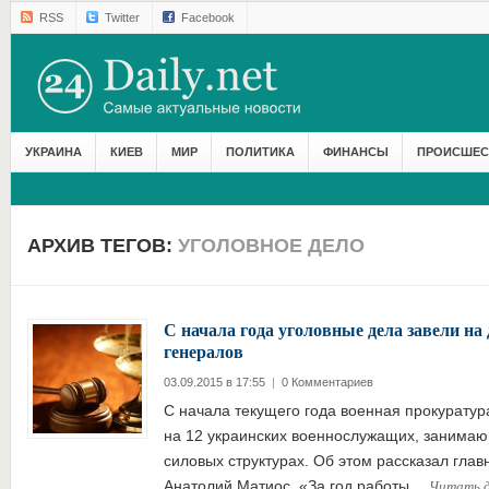
RSS
Twitter
Facebook
УКРАИНА
КИЕВ
МИР
ПОЛИТИКА
ФИНАНСЫ
ПРОИСШЕС
АРХИВ ТЕГОВ:
УГОЛОВНОЕ ДЕЛО
С начала года уголовные дела завели на
генералов
03.09.2015 в 17:55
|
0 Комментариев
С начала текущего года военная прокуратур
на 12 украинских военнослужащих, занимаю
силовых структурах. Об этом рассказал гла
Читать 
Анатолий Матиос. «За год работы…