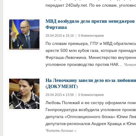
передает 24Daily.net. По ее словам, уголо
МВД возбудило дело против менеджеров 
Фирташа
29.04.2015 в 15:16
|
0 Комментариев
По словам премьера, ГПУ и МВД обратились 
аресте 500 млн кубов газа, которые принад
Фирташа-Левочкина. Министерство внутренн
Читат
уголовное производство против НАК…
На Левочкину завели дело из-за любов
(ДОКУМЕНТ)
29.04.2015 в 13:56
|
0 Комментариев
Любовь Полежай и ее сестру оформили пом
Генпрокуратура возбудила уголовное произв
депутата «Оппозиционного блока» Юлии Лев
депутатов-регионалов Андрея Кравца и Юли
Читать дальше
»