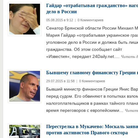
Гайдар «отрабатывая гражданство» наго
дело в России
05.08.2015 в 9:12
|
0 Комментариев
Сенатор Брянской области России Михаил Ма
Мария Гайдар «отрабатывая украинское гра
уголовное дело в России и должна быть лиш
гражданства. Об этом сообщает сайт
Читать 
«Известия«, передает 24Daily.net….
Бывшему главному финансисту Греции г
29.07.2015 в 11:58
|
0 Комментариев
Бывший министр финансов Греции Янис Вар
перед судом. Его обвиняют в попытках взло
налогоплательщиков в рамках тайного плана
Читат
время переговоров с европейскими…
Перестрелка в Мукачево: Москаль заяви
против активистов Правого сектора