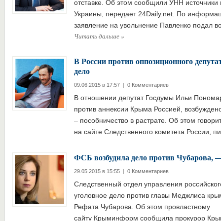
отставке. Об этом сообщили УНН источники 
Украины, передает 24Daily.net. По информа
заявление на увольнение Павленко подал во
Читать дальше
»
В России против оппозиционного депута
дело
09.06.2015 в 17:57
|
0 Комментариев
В отношении депутат Госдумы Ильи Пономар
против аннексии Крыма Россией, возбуждено
– пособничество в растрате. Об этом говори
на сайте Следственного комитета России, 
ФСБ возбудила дело против Чубарова, 
29.05.2015 в 15:55
|
0 Комментариев
Следственный отдел управления российског
уголовное дело против главы Меджлиса кры
Рефата Чубарова. Об этом провластному
сайту Крыминформ сообщила прокурор Крым