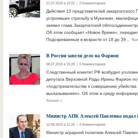
21.07.2015 в 10:22
|
0 Комментариев
Действия 13 представителей закарпатского П
устроивших стрельбу в Мукачево, квалифици
заявил глава Закарпатской облгосадминист
Об этом сообщает «Новое Время», передает 
Чит
Подозреваемые в возрасте от 18 до 39…
В России завели дело на Фарион
08.07.2015 в 15:20
|
0 Комментариев
Следственный комитет РФ возбудил уголовно
депутата Верховной Рады Ирины Фарион по
«подстрекательстве к совершению убийства 
высказываниях». Об этом в среду информи
дальше
»
Министр АПК Алексей Павленко подал в
12.06.2015 в 12:25
|
0 Комментариев
Министр аграрной политики Алексей Павлен