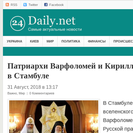
RSS
Twitter
Facebook
УКРАИНА
КИЕВ
МИР
ПОЛИТИКА
ФИНАНСЫ
ПРОИСШЕС
Патриархи Варфоломей и Кирилл
в Стамбуле
31 Август, 2018 в 13:17
Важно
,
Мир
|
0 Комментариев
В Стамбуле
вселенског
Варфоломея
Русской пр