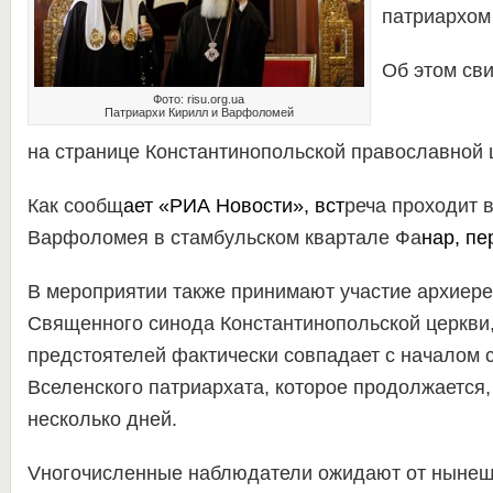
патриархом
Об этом св
Фото: risu.org.ua
Патриархи Кирилл и Варфоломей
на странице Константинопольской православной 
Как сообщ
ает
«РИА Новости»
, вст
реча проходит 
Варфоломея в стамбульском квартале Фа
нар, п
В мероприятии также принимают участие архиере
Священного синода Константинопольской церкви,
предстоятелей фактически совпадает с началом 
Вселенского патриархата, которое продолжается,
несколько дней.
Vногочисленные наблюдатели ожидают от ныне