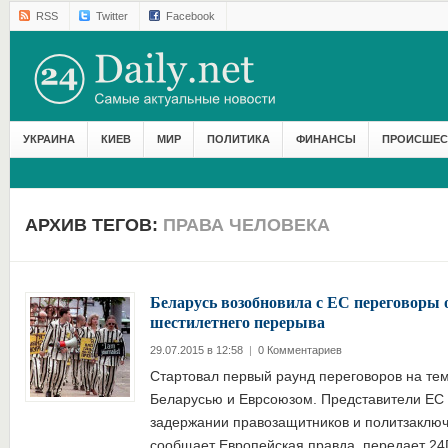
RSS
Twitter
Facebook
УКРАИНА
КИЕВ
МИР
ПОЛИТИКА
ФИНАНСЫ
ПРОИСШЕС
АРХИВ ТЕГОВ:
ПРАВА ЧЕЛОВЕКА
Беларусь возобновила с ЕС переговоры о
шестилетнего перерыва
29.07.2015 в 12:58
|
0 Комментариев
Стартовал первый раунд переговоров на те
Беларусью и Еврсоюзом. Представители ЕС
задержании правозащитников и политзаключ
сообщает Европейская правда, передает 24Da