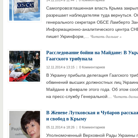
14.11.2014 в 11:44
|
0 Комментариев
Самопровозглашенная власть Крыма закрыл
разрешает наблюдателям туда вернуться. Об
генерального секретаря ОБСЕ Ламберто За
Информационно-аналитического центра СН
Читать дальше
»
пишет Укринформ,…
Расследование бойни на Майдане: В Укр
Гаагского трибунала
12.11.2014 в 13:15
|
0 Комментариев
В Украину прибыла делегация Гаагского тр
обвинений высших должностных лиц Украины
Майдане в феврале этого года. Об этом соо
Читать даль
на пресс-службу Генеральной…
В Женеве Лутковская и Чубаров расска
и свобод в Крыму
05.11.2014 в 18:26
|
0 Комментариев
Уполномоченный Верховной Рады Украины п