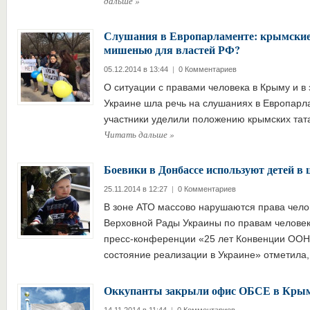
дальше
»
Слушания в Европарламенте: крымские
мишенью для властей РФ?
05.12.2014 в 13:44
|
0 Комментариев
О ситуации с правами человека в Крыму и в 
Украине шла речь на слушаниях в Европарл
участники уделили положению крымских тат
Читать дальше
»
Боевики в Донбассе используют детей в
25.11.2014 в 12:27
|
0 Комментариев
В зоне АТО массово нарушаются права чел
Верховной Рады Украины по правам человек
пресс-конференции «25 лет Конвенции ООН 
состояние реализации в Украине» отметила
Оккупанты закрыли офис ОБСЕ в Кры