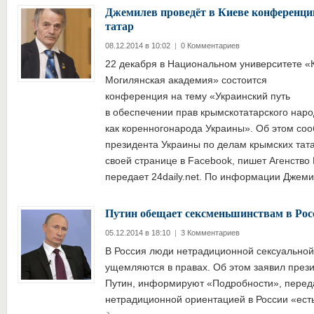
Джемилев проведёт в Киеве конференц
татар
08.12.2014 в 10:02
|
0 Комментариев
22 декабря в Национальном университете «
Могилянская академия» состоится
конференция на тему «Украинский путь
в обеспечении прав крымскотатарского наро
как коренногонарода Украины». Об этом с
президента Украины по делам крымских та
своей странице в Facebook, пишет Агенство
передает 24daily.net. По информации Дже
Путин обещает сексменьшинствам в Рос
05.12.2014 в 18:10
|
3 Комментариев
В Россия люди нетрадиционной сексуальной
ущемляются в правах. Об этом заявил през
Путин, информируют «Подробности», передае
нетрадиционной ориентацией в России «ест