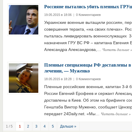
Россияне пытались убить пленных ГР
19.05.2015 в 18:06
|
0 Комментариев
Украинские военные вытащили россиян, пер
совершения теракта, «на своих плечах». Ро
пыталась ликвидировать военнослужащих 3
назначения ГРУ ВС РФ – капитана Евгения 
Читать дальше
Александра Александрова,…
Пленные спецназовцы РФ доставлены в 
лечении, — Муженко
18.05.2015 в 18:28
|
0 Комментариев
Пленные российские военные, капитан 3-й 
России Евгений Ерофеев и сержант Алексан
доставлены в Киев. Об этом на брифинге с
Генштаба Виктор Муженко, сообщает Цензор
Читать дальше
»
передает 24Daily.net. «Мы…
1 / 5
1
2
3
4
5
Дальше »