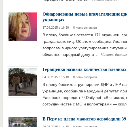
Обнародованы новые впечатляющие ци
украинцах
17.08.2015 в 16:39
|
0 Комментариев
В плену боевиков остается 171 украинец, с
гражданских лиц. Об этом сообщила Уполн
вопросам мирного урегулирования ситуации 
Читать дальш
областях, народный депутат…
Геращенко назвала количество пленных
04.08.2015 в 15:10
|
0 Комментариев
В плену боевиков группировки ДНР и ЛНР на
украинцев, сообщила народный депутат Ири
Facebook, передает 24Daily.net. «В списка
сотрудничестве с МО и волонтерами — ок
В Перу из плена маоистов освободили 3
29.07.2015 в 14:10
|
0 Комментариев