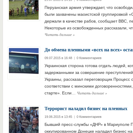
Перуанская армия утверждает, что освободи
были захвачены маоистской группировкой «С
держали в качестве рабов, сообщает ВВС, пе
Некоторые из освобожденных рассказали, чт
Читать дальше
»
До обмена пленными «всех на всех» ост
09.07.2015 в 16:48
|
0 Комментариев
Украинская сторона готова отдать людей, к
задержанными за совершение преступлений
Украины, рассказал переговорщик Процесс 
соответствии с минскими договоренностями,
Читать дальше
»
старте». Если…
Террорист наладил бизнес на пленных
19.06.2015 в 13:45
|
0 Комментариев
Бывший пресс-службы «ДНР» в Мариуполе П
оккупированном Донецке наладил бизнес на