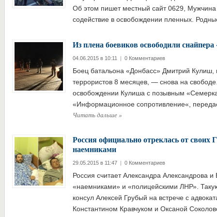
Об этом пишет местный сайт 0629, Мужчина 
содействие в освобождении пленных. Родн
Из плена боевиков освободили снайпера
04.06.2015 в 10:11
|
0 Комментариев
Боец батальона «Донбасс» Дмитрий Кулиш, 
террористов 8 месяцев, — снова на свобод
освобождении Кулиша с позывным «Семерка
«Информационное сопротивление«, передае
Читать дальше
»
Россия официально отреклась от своих 
наемниками
29.05.2015 в 11:47
|
0 Комментариев
Россия считает Александра Александрова и
«наемниками» и «полицейскими ЛНР». Таку
консул Алексей Грубый на встрече с адвока
Константином Кравчуком и Оксаной Соколо