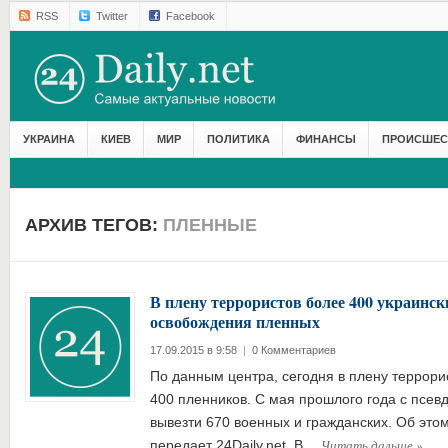
RSS
Twitter
Facebook
УКРАИНА
КИЕВ
МИР
ПОЛИТИКА
ФИНАНСЫ
ПРОИСШЕС
АРХИВ ТЕГОВ:
ПЛЕННЫЕ
В плену террористов более 400 украинс
освобождения пленных
17.09.2015 в 9:58
|
0 Комментариев
По данным центра, сегодня в плену террори
400 пленников. С мая прошлого года с псев
вывезти 670 военных и гражданских. Об это
Читать дальше
»
передает 24Daily.net. В…