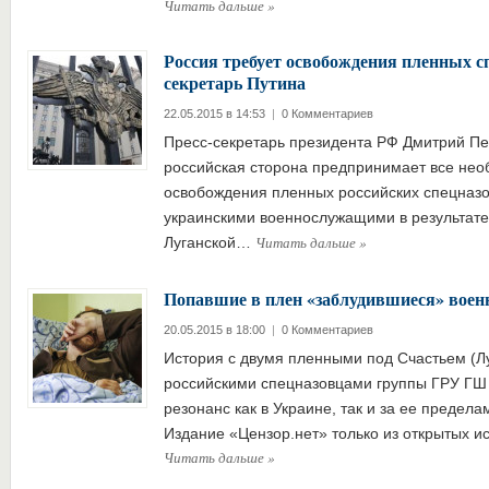
Читать дальше
»
Россия требует освобождения пленных сп
секретарь Путина
22.05.2015 в 14:53
|
0 Комментариев
Пресс-секретарь президента РФ Дмитрий Пес
российская сторона предпринимает все не
освобождения пленных российских спецназо
украинскими военнослужащими в результате
Читать дальше
»
Луганской…
Попавшие в плен «заблудившиеся» вое
20.05.2015 в 18:00
|
0 Комментариев
История с двумя пленными под Счастьем (Лу
российскими спецназовцами группы ГРУ ГШ
резонанс как в Украине, так и за ее предела
Издание «Цензор.нет» только из открытых и
Читать дальше
»