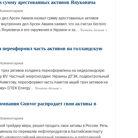
и сумму арестованных активов Януковича
 Комментариев
 дел Арсен Аваков назвал сумму арестованных активов
внутренних дел Арсен Аваков заявил, что на счетах беглого
Читать дальше
»
 Януковича и его окружения в Украине и за…
переоформил часть активов на голландскую
 Комментариев
й трех активов холдинга переоформлена на нидерландскую
y BV. Частный энергохолдинг Украины ДТЭК, подконтрольный
Ахметову, переоформил часть пакетов акций трех активов на
Читать дальше
»
чку» DTEK Energy…
мпания Gunvor распродает свои активы в
 Комментариев
й трейдер мира, решил продать свои активы в России. Речь
минала по перевалке нефтепродуктов в балтийском порту
 ООО «Новороссийский мазутный терминал» и работающей…