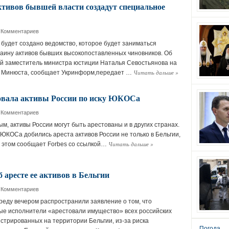
ктивов бывшей власти создадут специальное
 Комментариев
будет создано ведомство, которое будет заниматься
аину активов бывших высокопоставленных чиновников. Об
й заместитель министра юстиции Наталья Севостьянова на
Читать дальше
»
и Минюста, сообщает Укринформ,передает …
овала активы России по иску ЮКОСа
 Комментариев
м, активы России могут быть арестованы и в других странах.
КОСа добились ареста активов России не только в Бельгии,
Читать дальше
»
б этом сообщает Forbes со ссылкой…
 аресте ее активов в Бельгии
 Комментариев
реду вечером распространили заявление о том, что
ые исполнители «арестовали имущество» всех российских
истрированных на территории Бельгии, из-за риска
Погода