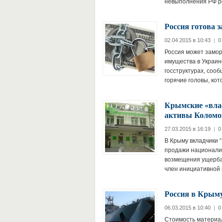
невыполнения РФ р
Россия готова 
02.04.2015 в 10:43
|
0
Россия может замор
имущества в Украин
госструктурах, сооб
горячие головы, ко
Крымские «влас
активы Коломо
27.03.2015 в 16:19
|
0
В Крыму вкладчики 
продажи национализ
возмещения ущерба,
член инициативной
Россия в Крыму
06.03.2015 в 10:40
|
0
Стоимость материал