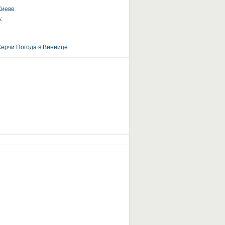
Киеве
:
Керчи
Погода в Виннице