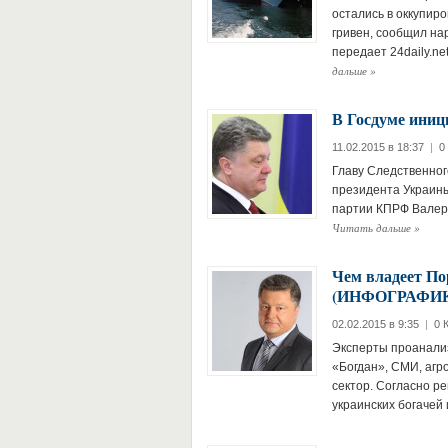
остались в оккупир
гривен, сообщил на
передает 24daily.n
дальше
»
В Госдуме иниц
11.02.2015 в 18:37
|
0
Главу Следственног
президента Украины
партии КПРФ Валери
Читать дальше
»
Чем владеет По
(ИНФОГРАФИ
02.02.2015 в 9:35
|
0 
Эксперты проанали
«Богдан», СМИ, аг
сектор. Согласно р
украинских богачей