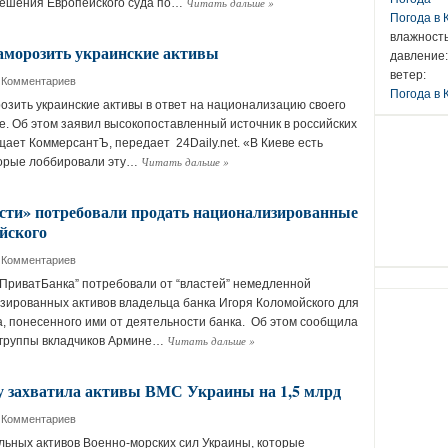
Читать дальше
»
ешения Европейского суда по…
Погода в
влажность
заморозить украинские активы
давление:
ветер:
 Комментариев
Погода в 
озить украинские активы в ответ на национализацию своего
е. Об этом заявил высокопоставленный источник в российских
щает КоммерсантЪ, передает 24Daily.net. «В Киеве есть
Читать дальше
»
торые лоббировали эту…
ти» потребовали продать национализированные
йского
 Комментариев
“ПриватБанка” потребовали от “властей” немедленной
ированных активов владельца банка Игоря Коломойского для
 понесенного ими от деятельности банка. Об этом сообщила
Читать дальше
»
 группы вкладчиков Армине…
 захватила активы ВМС Украины на 1,5 млрд
 Комментариев
ьных активов Военно-морских сил Украины, которые