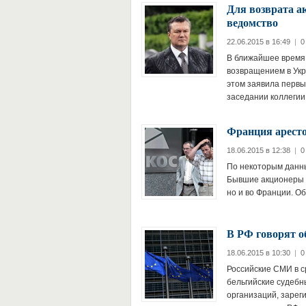
Для возврата а
ведомство
22.06.2015 в 16:49
|
0
В ближайшее время 
возвращением в Укр
этом заявила первы
заседании коллеги
Франция арест
18.06.2015 в 12:38
|
0
По некоторым данны
Бывшие акционеры Ю
но и во Франции. О
В РФ говорят об
18.06.2015 в 10:30
|
0
Российские СМИ в с
бельгийские судебн
организаций, зарег