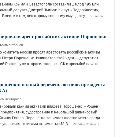
ованном Крыму и Севастополе составили 1 млрд 495 млн
родный депутат Дмитрий Тымчук, пишут «Подробности»,
Читать
et. Вместе с тем, некоторому военному имуществу,…
иировали арест российских активов Порошенко
 Комментариев
о комитета России просят арестовать российские активы
 Петра Порошенко. Инициатор этой идеи — депутат от
й Рашкин уже отправил запрос в СК с просьбой начать…
рошенко: полный перечень активов президента
КА)
Комментариев
зировали какими активами владеет Порошенко: «Рошен»,
ропредприятия, судостроение и небольшой финансовый
ейтингу Forbes, Порошенко занимает шестое место среди
Читать дальше
»
 и управляет активами стоимостью $1,3…