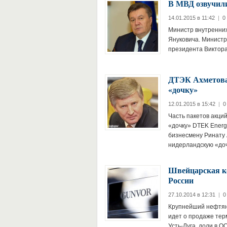
В МВД озвучил
14.01.2015 в 11:42
|
0
Министр внутренних
Януковича. Министр 
президента Виктора
ДТЭК Ахметова 
«дочку»
12.01.2015 в 15:42
|
0
Часть пакетов акци
«дочку» DTEK Energ
бизнесмену Ринату 
нидерландскую «до
Швейцарская ко
России
27.10.2014 в 12:31
|
0
Крупнейший нефтяно
идет о продаже тер
Усть-Луга, доли в