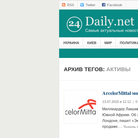
RSS
Twitter
Facebook
УКРАИНА
КИЕВ
МИР
ПОЛИТИК
АРХИВ ТЕГОВ:
АКТИВЫ
ArcelorMittal 
13.07.2015 в 12:12
|
0
Миллиардер Лакшми 
Южной Африке. Об 
Лондоне, пишет «Эко
Читать 
продаже….