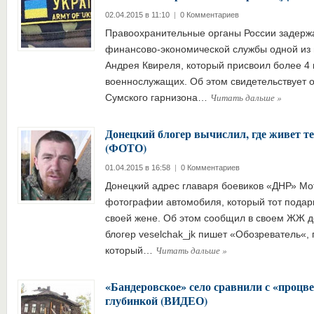
02.04.2015 в 11:10
|
0 Комментариев
Правоохранительные органы России задерж
финансово-экономической службы одной из 
Андрея Квиреля, который присвоил более 4 
военнослужащих. Об этом свидетельствует о
Читать дальше
»
Сумского гарнизона…
Донецкий блогер вычислил, где живет т
(ФОТО)
01.04.2015 в 16:58
|
0 Комментариев
Донецкий адрес главаря боевиков «ДНР» Мо
фотографии автомобиля, который тот подар
своей жене. Об этом сообщил в своем ЖЖ 
блогер veselchak_jk пишет «Обозреватель«,
Читать дальше
»
который…
«Бандеровское» село сравнили с «процв
глубинкой (ВИДЕО)