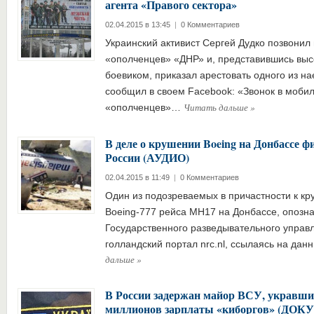
агента «Правого сектора»
02.04.2015 в 13:45
|
0 Комментариев
Украинский активист Сергей Дудко позвонил
«ополченцев» «ДНР» и, представившись вы
боевиком, приказал арестовать одного из на
сообщил в своем Facebook: «Звонок в моби
Читать дальше
»
«ополченцев»…
В деле о крушении Boeing на Донбассе 
России (АУДИО)
02.04.2015 в 11:49
|
0 Комментариев
Один из подозреваемых в причастности к к
Boeing-777 рейса MH17 на Донбассе, опозна
Государственного разведывательного управ
голландский портал nrc.nl, ссылаясь на да
дальше
»
В России задержан майор ВСУ, укравши
миллионов зарплаты «киборгов» (ДО