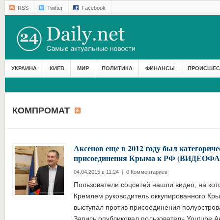
RSS
Twitter
Facebook
УКРАИНА
КИЕВ
МИР
ПОЛИТИКА
ФИНАНСЫ
ПРОИСШЕС
КОМПРОМАТ
Аксенов еще в 2012 году был категориче
присоединения Крыма к РФ (ВИДЕОФ
04.04.2015 в 11:24
|
0 Комментариев
Пользователи соцсетей нашли видео, на ко
Кремлем руководитель оккупированного Кры
выступал против присоединения полуострова
Запись опубликовал пользователь Youtube А