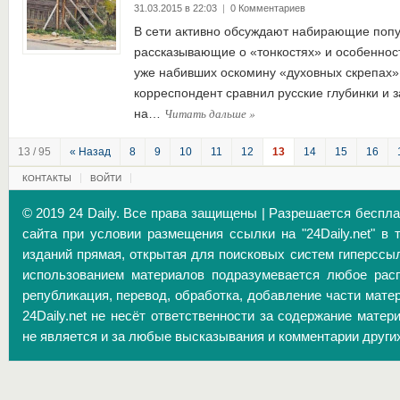
31.03.2015 в 22:03
|
0 Комментариев
В сети активно обсуждают набирающие попу
рассказывающие о «тонкостях» и особенност
уже набивших оскомину «духовных скрепах»
корреспондент сравнил русские глубинки и з
Читать дальше
»
на…
13 / 95
« Назад
8
9
10
11
12
13
14
15
16
КОНТАКТЫ
ВОЙТИ
© 2019 24 Daily. Все права защищены | Разрешается беспл
сайта при условии размещения ссылки на "24Daily.net" в 
изданий прямая, открытая для поисковых систем гиперссы
использованием материалов подразумевается любое расп
републикация, перевод, обработка, добавление части матер
24Daily.net не несёт ответственности за содержание матер
не является и за любые высказывания и комментарии други