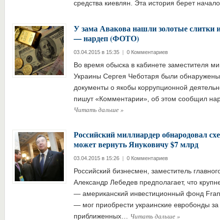
средства киевлян. Эта история берет нача
У зама Авакова нашли золотые слитки 
— нардеп (ФОТО)
03.04.2015 в 15:35
|
0 Комментариев
Во время обыска в кабинете заместителя ми
Украины Сергея Чеботаря были обнаружены 
документы о якобы коррупционной деятельн
пишут «Комментарии», об этом сообщил на
Читать дальше
»
Российский миллиардер обнародовал схе
может вернуть Януковичу $7 млрд
03.04.2015 в 15:26
|
0 Комментариев
Российский бизнесмен, заместитель главног
Александр Лебедев предполагает, что круп
— американский инвестиционный фонд Frankl
— мог приобрести украинские евробонды за
Читать дальше
»
приближенных…