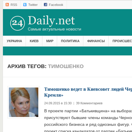
RSS
Twitter
Facebook
УКРАИНА
КИЕВ
МИР
ПОЛИТИКА
ФИНАНСЫ
ПРОИСШЕС
АРХИВ ТЕГОВ:
ТИМОШЕНКО
Тимошенко ведет в Киевсовет людей Чер
Кремля»
24.09.2015 в 15:30
|
39 Комментариев
В проекте партии «Батькивщина» на выборах
присутствуют бывшие члены команды Чернов
российского бизнеса и ряд одиозных фигур.
проект списка кандидатов от партии «Бать