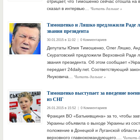
отрицает, что Тимошенко сейчас отошла на 
Читать дальше
»
сказал в интервью…
Тимошенко и Ляшко предложили Раде 
звания президента
30.01.2015 в 11:02
|
0 Комментариев
Депутаты Юлия Тимошенко, Олег Ляшко, Анд
Скуратовский предложили Верховной Раде л
звания президента. Об этом сообщает «Укра
передает 24daily.net. Соответствующий зак
Читать дальше
»
Януковича…
Тимошенко выступает за введение воен
из СНГ
26.01.2015 в 15:52
|
0 Комментариев
Фракция ВО «Батькивщина» за то, чтобы за
Украины объявила о выходе Украины из сост
положение в Донецкой и Луганской области и
Читать 
верховного главнокомандующего….