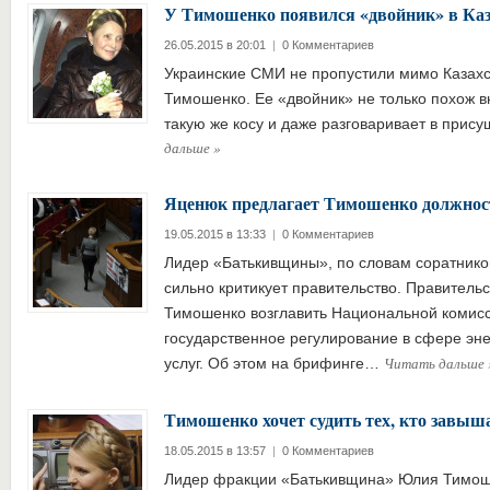
У Тимошенко появился «двойник» в Ка
26.05.2015 в 20:01
|
0 Комментариев
Украинские СМИ не пропустили мимо Казах
Тимошенко. Ее «двойник» не только похож в
такую же косу и даже разговаривает в при
дальше
»
Яценюк предлагает Тимошенко должнос
19.05.2015 в 13:33
|
0 Комментариев
Лидер «Батькивщины», по словам соратник
сильно критикует правительство. Правитель
Тимошенко возглавить Национальной комис
государственное регулирование в сфере эн
Читать дальше
услуг. Об этом на брифинге…
Тимошенко хочет судить тех, кто зав
18.05.2015 в 13:57
|
0 Комментариев
Лидер фракции «Батькивщина» Юлия Тимоше