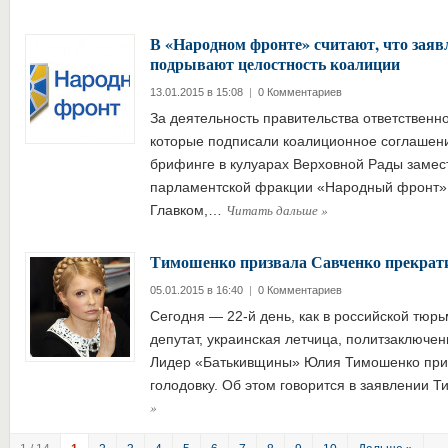
В «Народном фронте» считают, что зая
подрывают целостность коалиции
13.01.2015 в 15:08
|
0 Комментариев
За деятельность правительства ответственно
которые подписали коалиционное соглашени
брифинге в кулуарах Верховной Рады замес
парламентской фракции «Народный фронт»
Читать дальше
»
Главком,…
Тимошенко призвала Савченко прекрати
05.01.2015 в 16:40
|
0 Комментариев
Сегодня — 22-й день, как в российской тюр
депутат, украинская летчица, политзаключе
Лидер «Батькивщины» Юлия Тимошенко приз
голодовку. Об этом говорится в заявлении
»