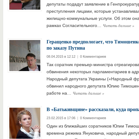
депутаты подадут заявление в Генпрокурату
преступления лицами, которые устанавлив
жилищно-коммунальные услуги. Об этом она
Читать дальше
»
рамках Согласительного…
Геращенко предпологает, что Тимошенк
по заказу Путина
08.04.2015 в 12:12
|
0 Комментариев
Так соратник премьер-министра отреагиров
обвинения некоторых парламентариев в адр
Народный депутата Украины («Народный фр
обвинил народного депутата Юлию Тимошен
Читать дальше
»
работе на…
В «Батькивщине» рассказали, куда про
23.02.2015 в 17:06
|
0 Комментариев
Один из ближайших соратников Юлии Тимоше
времена режима Януковича, народный депут