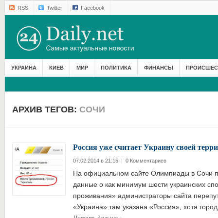
RSS
Twitter
Facebook
УКРАИНА
КИЕВ
МИР
ПОЛИТИКА
ФИНАНСЫ
ПРОИСШЕС
АРХИВ ТЕГОВ:
СОЧИ
Россия уже считает Украину своей тер
07.02.2014 в 21:16
|
0 Комментариев
На официальном сайте Олимпиады в Сочи 
данные о как минимум шести украинских сп
проживания» администраторы сайта перепут
«Украина» там указана «Россия», хотя горо
Читать дальше
»