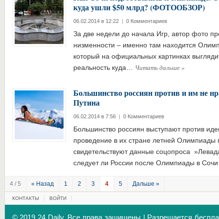
куда ушли $50 млрд? (ФОТООБЗОР)
06.02.2014 в 12:22
|
0 Комментариев
За две недели до начала Игр, автор фото п
низменности – именно там находится Олимп
который на официальных картинках выглядит
Читать дальше
»
реальность куда…
Большинство россиян против и им не нр
Путина
06.02.2014 в 7:56
|
0 Комментариев
Большинство россиян выступают против идеи
проведение в их стране летней Олимпиады 
свидетельствуют данные соцопроса »Левада
следует ли России после Олимпиады в Со
4 / 5
« Назад
1
2
3
4
5
Дальше »
КОНТАКТЫ
ВОЙТИ
© 2019 24 Daily. Все права защищены | Разрешается беспл