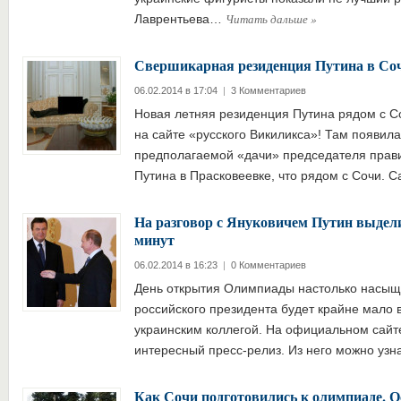
Читать дальше
»
Лаврентьева…
Свершикарная резиденция Путина в Со
06.02.2014 в 17:04
|
3 Комментариев
Новая летняя резиденция Путина рядом с С
на сайте «русского Викиликса»! Там появил
предполагаемой «дачи» председателя прав
Путина в Прасковеевке, что рядом с Сочи. 
На разговор с Януковичем Путин выдели
минут
06.02.2014 в 16:23
|
0 Комментариев
День открытия Олимпиады настолько насыще
российского президента будет крайне мало 
украинским коллегой. На официальном сайт
интересный пресс-релиз. Из него можно узн
Как Сочи подготовились к олимпиаде. О