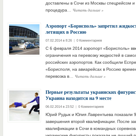
доставлены в Сочи из Москвы спецрейсом и 
Читать дальше
»
процедура…
Аэропорт «Борисполь» запретил жидкост
летящих в Россию
07.02.2014 в 8:26
|
0 Комментариев
С 6 февраля 2014 аэропорт «Борисполь» в
ограничения на перевозку жидкостей в сам
российских аэропортов. Как сообщили Еспре
«Борисполя, на авиарейсах в Россию време
Читать дальше
»
перевозка в…
Первые результаты украинских фигурист
Украина находится на 9 месте
06.02.2014 в 23:52
|
0 Комментариев
Юрий Рудык и Юлия Лаврентьева показали 9-
завершения второй квалификации. После за
квалификации в Сочи в командных соревнов
украинские фигуристы показали не лучший р