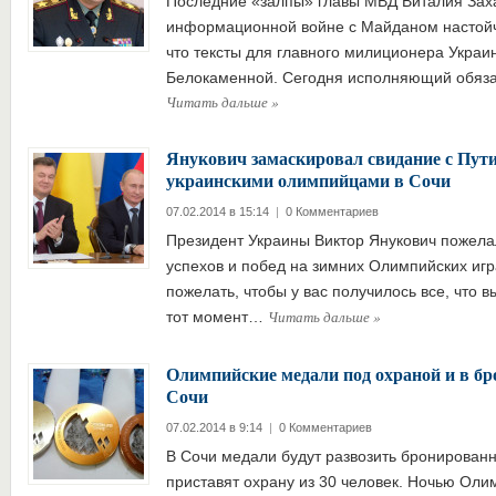
Последние «залпы» главы МВД Виталия Зах
информационной войне с Майданом настойч
что тексты для главного милиционера Украи
Белокаменной. Сегодня исполняющий обяз
Читать дальше
»
Янукович замаскировал свидание с Пути
украинскими олимпийцами в Сочи
07.02.2014 в 15:14
|
0 Комментариев
Президент Украины Виктор Янукович пожел
успехов и побед на зимних Олимпийских игр
пожелать, чтобы у вас получилось все, что 
Читать дальше
»
тот момент…
Олимпийские медали под охраной и в б
Сочи
07.02.2014 в 9:14
|
0 Комментариев
В Сочи медали будут развозить бронирован
приставят охрану из 30 человек. Ночью Ол