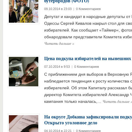
бутербродов (ФОТО)
09.10.2014 в 23:03
|
0 Комментариев
Депутат и кандидат в народные депутаты от
Одессы Сергей Кивалов накрыл стол для св
избирателей. Как сообщает «Таймер«, фото
обнародовали представители Комитета изб
Читать дальше
»
Цена подкупа избирателей на нынешних
07.10.2014 в 9:53
|
0 Комментариев
С приближением дня выборов в Верховную Р
наблюдается тенденция к росту количества 
избирателей. Об этом Капиталу рассказал 
директор Комитета избирателей Александр 
Читать дальше
кампания только началась,…
На округе Добкина зафиксировали подку
Открыто уголовное дело
04.10.2014 в 22:21
|
0 Комментариев