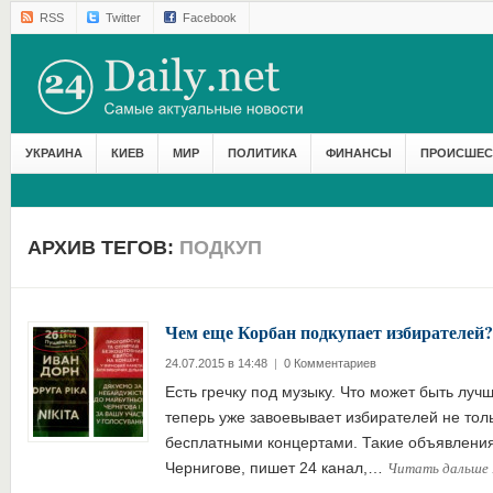
RSS
Twitter
Facebook
УКРАИНА
КИЕВ
МИР
ПОЛИТИКА
ФИНАНСЫ
ПРОИСШЕС
АРХИВ ТЕГОВ:
ПОДКУП
Чем еще Корбан подкупает избирателей?
24.07.2015 в 14:48
|
0 Комментариев
Есть гречку под музыку. Что может быть лу
теперь уже завоевывает избирателей не толь
бесплатными концертами. Такие объявления
Читать дальше
Чернигове, пишет 24 канал,…