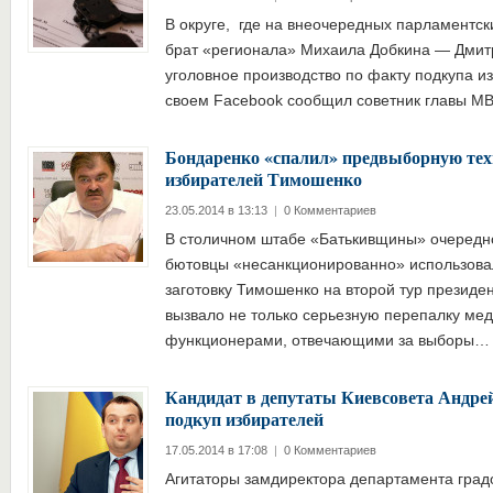
В округе, где на внеочередных парламентск
брат «регионала» Михаила Добкина — Дмит
уголовное производство по факту подкупа и
своем Facebook сообщил советник главы 
Бондаренко «спалил» предвыборную тех
избирателей Тимошенко
23.05.2014 в 13:13
|
0 Комментариев
В столичном штабе «Батькивщины» очередно
бютовцы «несанкционированно» использов
заготовку Тимошенко на второй тур президен
вызвало не только серьезную перепалку ме
функционерами, отвечающими за выборы
Кандидат в депутаты Киевсовета Андр
подкуп избирателей
17.05.2014 в 17:08
|
0 Комментариев
Агитаторы замдиректора департамента град