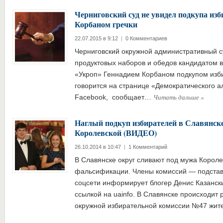
Черниговский суд не увидел подкупа изб
Корбаном гречки
22.07.2015 в 9:12
|
0 Комментариев
Черниговский окружной административный с
продуктовых наборов и обедов кандидатом в
«Укроп» Геннадием Корбаном подкупом изб
говорится на странице «Демократического а
Читать дальше
»
Facebook, сообщает…
Наглый подкуп избирателей в Славянск
Королевской (ВИДЕО)
26.10.2014 в 10:47
|
1 Комментарий
В Славянске округ сливают под мужа Короле
фальсификации. Члены комиссий — подстав
соцсети информирует блогер Денис Казанский
ссылкой на uainfo. В Славянске происходит 
окружной избирательной комиссии №47 жи