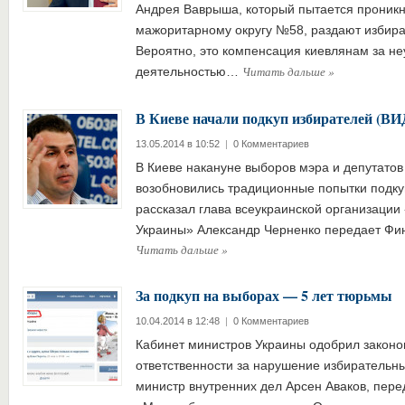
Андрея Ваврыша, который пытается проникну
мажоритарному округу №58, раздают избира
Вероятно, это компенсация киевлянам за не
Читать дальше
»
деятельностью…
В Киеве начали подкуп избирателей (В
13.05.2014 в 10:52
|
0 Комментариев
В Киеве накануне выборов мэра и депутатов 
возобновились традиционные попытки подку
рассказал глава всеукраинской организации
Украины» Александр Черненко передает Фи
Читать дальше
»
За подкуп на выборах — 5 лет тюрьмы
10.04.2014 в 12:48
|
0 Комментариев
Кабинет министров Украины одобрил законо
ответственности за нарушение избирательны
министр внутренних дел Арсен Аваков, пере