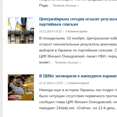
Читать дальше
»
Рада…
Центризбирком сегодня огласит результ
партийным спискам
10.11.2014 в 9:32
|
0 Комментариев
В понедельник, 10 ноября, Центральная из
огласит окончательные результаты внеочер
выборов в Украине по партийным спискам. 
ЦИК Михаил Охендовский, пишет НБН, перед
Читать дальше
»
может…
В ЦИКе заговорили о наихудшем вариан
07.11.2014 в 14:57
|
0 Комментариев
Никогда еще в истории Украины так поздно 
было ситуации отсутствия первичного прото
сообщил глава ЦИК Михаил Охендовский, пи
передает 24daily.net. «Сейчас, на 12-й ден