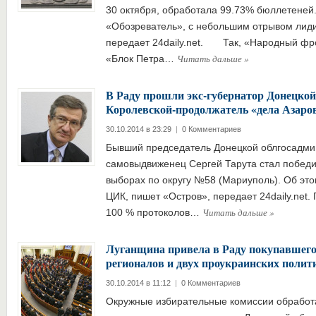
30 октября, обработала 99.73% бюллетеней
«Обозреватель», с небольшим отрывом лид
передает 24daily.net. Так, «Народный фр
Читать дальше
»
«Блок Петра…
В Раду прошли экс-губернатор Донецкой
Королевской-продолжатель «дела Азаро
30.10.2014 в 23:29
|
0 Комментариев
Бывший председатель Донецкой облгосадми
самовыдвиженец Сергей Тарута стал побед
выборах по округу №58 (Мариуполь). Об эт
ЦИК, пишет «Остров», передает 24daily.net.
Читать дальше
»
100 % протоколов…
Луганщина привела в Раду покупавшего 
регионалов и двух проукраинских полит
30.10.2014 в 11:12
|
0 Комментариев
Окружные избирательные комиссии обработ