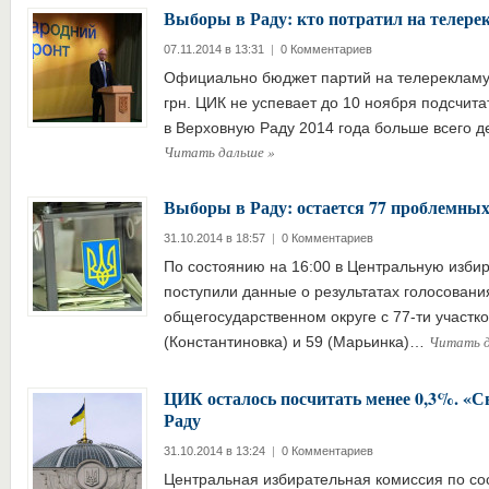
Выборы в Раду: кто потратил на телере
07.11.2014 в 13:31
|
0 Комментариев
Официально бюджет партий на телерекламу
грн. ЦИК не успевает до 10 ноября подсчита
в Верховную Раду 2014 года больше всего 
Читать дальше
»
Выборы в Раду: остается 77 проблемных
31.10.2014 в 18:57
|
0 Комментариев
По состоянию на 16:00 в Центральную изби
поступили данные о результатах голосован
общегосударственном округе с 77-ти участк
Читать 
(Константиновка) и 59 (Марьинка)…
ЦИК осталось посчитать менее 0,3%. «Св
Раду
31.10.2014 в 13:24
|
0 Комментариев
Центральная избирательная комиссия по со