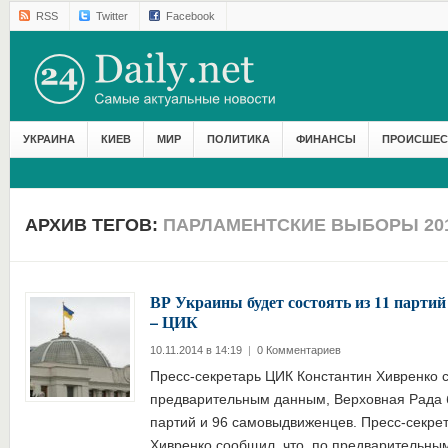
RSS
Twitter
Facebook
УКРАИНА
КИЕВ
МИР
ПОЛИТИКА
ФИНАНСЫ
ПРОИСШЕС
АРХИВ ТЕГОВ:
ПАРЛАМЕНТСКИЕ ВЫБОРЫ 20
ВР Украины будет состоять из 11 парти
– ЦИК
10.11.2014 в 14:19
|
0 Комментариев
Пресс-секретарь ЦИК Константин Хивренко с
предварительным данным, Верховная Рада б
партий и 96 самовыдвиженцев. Пресс-секре
Хивренко сообщил, что, по предварительны