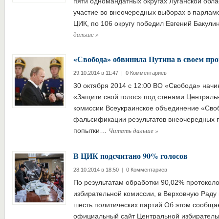
пяти одномандатных округах Луганской обл
участие во внеочередных выборах в парлам
ЦИК, по 106 округу победил Евгений Бакул
дальше
»
«Свобода» обвинила Путина в своем про
29.10.2014 в 11:47
|
0 Комментариев
30 октября 2014 с 12:00 ВО «Свобода» начи
«Защити свой голос» под стенами Централь
комиссии Всеукраинское объединение «Своб
фальсификации результатов внеочередных 
Читать дальше
»
попытки…
В ЦИК подсчитано 90% голосов
28.10.2014 в 18:50
|
0 Комментариев
По результатам обработки 90,02% протокол
избирательной комиссии, в Верховную Раду 
шесть политических партий Об этом сообща
официальный сайт Центральной избиратель