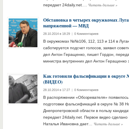
Читать дальше
»
передает 24daily.net….
Обстановка в четырех окружкомах Луган
напряженной — МВД
28.10.2014 в 18:29
|
0 Комментариев
В окружкомах №№106, 112, 113 и 114 в Луга
саботируется подсчет голосов, заявил совет
дел Антон Геращенко, пишет Гордон, передае
министра внутренних дел Антон Геращенко
Как готовили фальсификации в округе 
(ВИДЕО)
28.10.2014 в 17:27
|
0 Комментариев
В распоряжении «Обозревателя» появилось
подготовки фальсификаций в округе № 38 Н
Днепропетровской области в пользу кандида
передает 24daily.net. Первое видео сделано
Читать дальше
»
Наталья Ивановна дает…