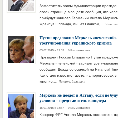
Заместитель главы Администрации президе
своей странице в соцсети сообщил, что чере
прибудут канцлер Германии Ангела Меркель
Читать
Франсуа Олланда, пишет Главком,…
Путин предложил Меркель «чеченский»
урегулирования украинского кризиса
03.02.2015 в 12:03
|
0 Комментариев
Президент России Владимир Путин предлож
Меркель «чеченский» вариант урегулировани
сообщает Дождь со ссылкой на Financial Time
Как стало известно газете, на переговорах 
Читать дальше
»
мнение,…
Меркель не поедет в Астану, если не бу
условия – представитель канцлера
16.01.2015 в 18:37
|
0 Комментариев
Канцлер ФРГ Ангела Меркель «остается откр