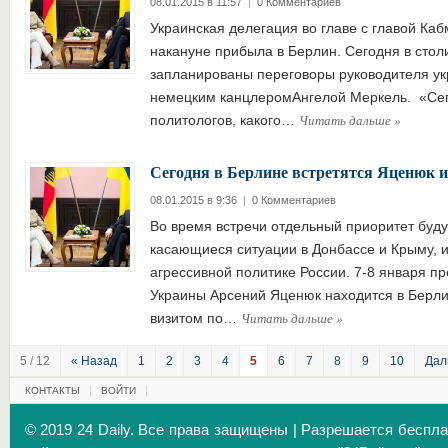
08.01.2015 в 11:57
|
0 Комментариев
Украинская делегация во главе с главой К
накануне прибыла в Берлин. Сегодня в сто
запланированы переговоры руководителя укр
немецким канцлеромАнгелой Меркель. «Сег
Читать дальше
»
политологов, какого…
Сегодня в Берлине встретятся Яценюк 
08.01.2015 в 9:36
|
0 Комментариев
Во время встречи отдельный приоритет буду
касающиеся ситуации в Донбассе и Крыму, 
агрессивной политике России. 7-8 января п
Украины Арсений Яценюк находится в Берл
Читать дальше
»
визитом по…
5 / 12
« Назад
1
2
3
4
5
6
7
8
9
10
Дал
КОНТАКТЫ
ВОЙТИ
© 2019 24 Daily. Все права защищены | Разрешается беспл