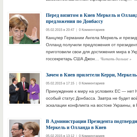
Перед визитом в Киев Меркель и Оллан
предложения по Донбассу
05.02.2015 в 20:47
|
0 Комментариев
Канцлер Германии Ангела Меркель и прези
Олланд получили предложения от президен
приготовили свои для достижения мира в Ук
Читать дальше
»
госсекретарь США Джон…
Зачем в Киев прилетели Керри, Меркель
05.02.2015 в 17:15
|
0 Комментариев
Принуждение к миру на условиях ЕС — нет Н
особый статус Донбасса. Завтра не будет в
эскалации конфликта на востоке Украины, 
В Администрации Президента подтверди
Меркель и Олланда в Киев
05.02.2015 в 13:12
|
0 Комментариев