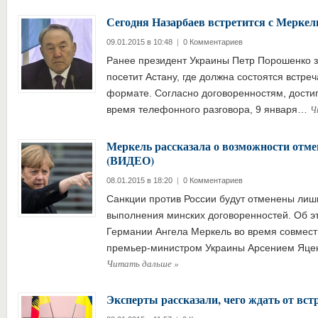
Сегодня Назарбаев встретится с Меркел
09.01.2015 в 10:48
|
0 Комментариев
Ранее президент Украины Петр Порошенко за
посетит Астану, где должна состоятся встре
формате. Согласно договоренностям, дости
Ч
время телефонного разговора, 9 января…
Меркель рассказала о возможности отм
(ВИДЕО)
08.01.2015 в 18:20
|
0 Комментариев
Санкции против России будут отменены лишь
выполнения минских договоренностей. Об э
Германии Ангела Меркель во время совмест
премьер-министром Украины Арсением Яце
Читать дальше
»
Эксперты рассказали, чего ждать от вс