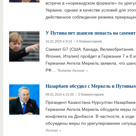
встрече в «нормандском формате» по урегу
Украине, однако в качестве условий для этог
действенное соблюдение режима прекращ
У Путина нет шансов попасть на самми
16.01.2015 в 9:14
|
0 Комментариев
Саммит G7 (США, Канада, Великобритания,
Япония, Италия) пройдет в Германии 7 и 8 
Германии Ангела Меркель заявила, что шансо
Читать дальше
»
РФ…
Назарбаев обсудил с Меркель и Путиным
09.01.2015 в 21:59
|
0 Комментариев
Президент Казахстана Нурсултан Назарбае
Германии Ангела Меркель обсудили меры п
конфликта на Донбассе. В частности, в ходе
обсуждены меры по урегулированию ситуац
дальше
»