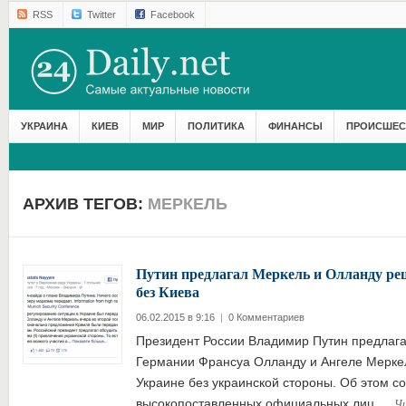
RSS
Twitter
Facebook
УКРАИНА
КИЕВ
МИР
ПОЛИТИКА
ФИНАНСЫ
ПРОИСШЕС
АРХИВ ТЕГОВ:
МЕРКЕЛЬ
Путин предлагал Меркель и Олланду ре
без Киева
06.02.2015 в 9:16
|
0 Комментариев
Президент России Владимир Путин предлаг
Германии Франсуа Олланду и Ангеле Меркел
Украине без украинской стороны. Об этом со
Ч
высокопоставленных официальных лиц,…