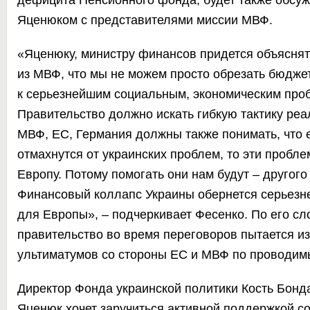
дефицита Пенсионного фонда, будет также обсу
Яценюком с представителями миссии МВФ.
«Яценюку, министру финансов придется объясня
из МВФ, что мы не можем просто обрезать бюджет
к серьезнейшим социальным, экономическим про
Правительство должно искать гибкую тактику ре
МВФ, ЕС, Германия должны также понимать, что 
отмахнутся от украинских проблем, то эти пробле
Европу. Потому помогать они нам будут – другого 
Финансовый коллапс Украины обернется серьез
для Европы», – подчеркивает Фесенко. По его сл
правительство во время переговоров пытается и
ультиматумов со стороны ЕС и МВФ по проводи
Директор Фонда украинской политики Кость Бонда
Яценюк хочет заручиться активной поддержкой с