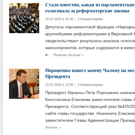
Стало известно, какая из парламентски
голосовала за реформаторские законы
15.07.2015 в 15:32
|
0 Комментариев
Депутаты парламентской фракции «Народн
крупнейшими реформаторами в Верховной Ра
свидетельствуют результаты анализа голосо
законопроектов, которые содержатся в мем
Читать дальше
»
и…
Порошенко нашел замену Чалому на ме
Президента
15.07.2015 в 12:55
|
0 Комментариев
Президент Украины Петр Порошенко назначи
Константина Елисеева заместителем главы
Президента. Соответствующий указ №425/20
сайте главы государства. Назначить Елисее
заместителем Главы Администрации Прези
дальше
»