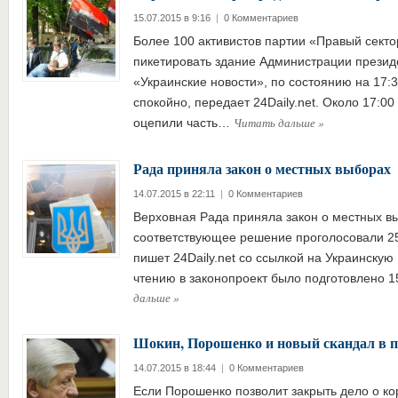
15.07.2015 в 9:16
|
0 Комментариев
Более 100 активистов партии «Правый сект
пикетировать здание Администрации презид
«Украинские новости», по состоянию на 17:
спокойно, передает 24Daily.net. Около 17:0
Читать дальше
»
оцепили часть…
Рада приняла закон о местных выборах
14.07.2015 в 22:11
|
0 Комментариев
Верховная Рада приняла закон о местных вы
соответствующее решение проголосовали 25
пишет 24Daily.net со ссылкой на Украинскую
чтению в законопроект было подготовлено 
дальше
»
Шокин, Порошенко и новый скандал в п
14.07.2015 в 18:44
|
0 Комментариев
Если Порошенко позволит закрыть дело о ко