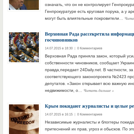
означать, что он не контролирует Генпрокурат
Генпрокуратуре есть круговая порука, а у а
Чита
могут быть влиятельные покровители…
Верховная Рада рассекретила информаци
госчиновников
14.07.2015 в 18:30
|
0 Комментариев
Верховная Рада приняла закон, который уси
собственности чиновников, сообщает Украин
правда,передает 24Daily.net. В частности, з
соответствующего законопроекта №2423 пр
депутатов. «Закон открывает всю важную и
Читать дальше
»
недвижимости, о…
Крым покидают журналисты и целые ре
14.07.2015 в 16:15
|
0 Комментариев
Независимые журналисты и блоггеры покида
притеснений их прав, угроз и обысков. По э