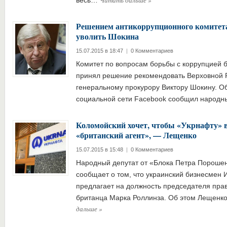
Читать дальше
»
весь…
Решением антикоррупционного комитет
уволить Шокина
15.07.2015 в 18:47
|
0 Комментариев
Комитет по вопросам борьбы с коррупцией 
принял решение рекомендовать Верховной 
генеральному прокурору Виктору Шокину. Об
социальной сети Facebook сообщил народ
Коломойский хочет, чтобы «Укрнафту» в
«британский агент», — Лещенко
15.07.2015 в 15:48
|
0 Комментариев
Народный депутат от «Блока Петра Пороше
сообщает о том, что украинский бизнесмен 
предлагает на должность председателя пр
британца Марка Роллинза. Об этом Лещенк
дальше
»