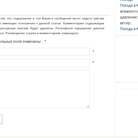
Погода в
влажность
давление:
том, что содержание и тон Вашего сообщения могут задеть чувства
ветер:
но имеющих отношение к данной статье. Комментарии содержащие
ецензурную лексику будут удалены. Регулярное нарушение данных
Погода в 
еса. Размещение ссылок в комментариях запрещено.
ательные поля помечены
*
*
*