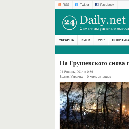
RSS
Twitter
Facebook
УКРАИНА
КИЕВ
МИР
ПОЛИТИК
На Грушевского снова
24 Январь, 2014 в 0:56
Важно
,
Украина
|
0 Комментариев