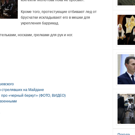
коктейли Молотова пока не бросают.
Кроме того, протестующие отбивают лед от
брусчатки искладывают его в мешки для
укрепления баррикад.
льками, носками, грелками для рук и ног.
шевского
в стрелявших на Майдане
 про «черный беркут» (ФОТО, ВИДЕО)
 военными
о
Погода