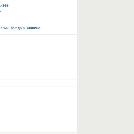
Киеве
:
Керчи
Погода в Виннице