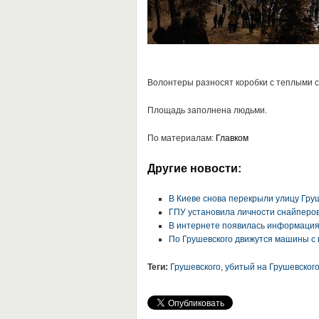
Волонтеры разносят коробки с теплыми сте
Площадь заполнена людьми.
По материалам:
Главком
Другие новости:
В Киеве снова перекрыли улицу Гру
ГПУ установила личности снайперо
В интернете появилась информация
По Грушевского движутся машины с
Теги:
Грушевского
,
убитый на Грушевског