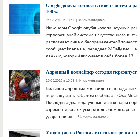
Google довела точность своей системы р
100%
24.03.2015 в 18:44
|
0 Комментариев
Инженеры Google опубликовали научную раб
корпоративной системе искусственного инте
распознаёт лица с беспрецедентной точност
сообщает imena.ua, передает 24Daily.net. Н
данных, который включает в себя более 13
Адронный коллайдер сегодня перезапус
23.03.2015 в 13:09
|
0 Комментариев
Большой адронный коллайдер в понедельни
перезапустить. Об этом сообщает «Эхо Москв
Последние два года ученые и инженеры пер
отремонтировали ускоритель элементарных ч
Читать дальше
»
удара при их…
Уходящий из России автогигант решил р