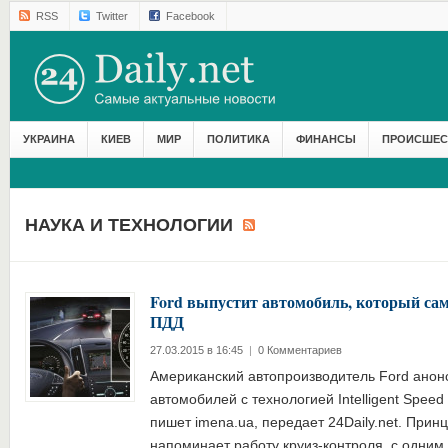
RSS
Twitter
Facebook
УКРАИНА
КИЕВ
МИР
ПОЛИТИКА
ФИНАНСЫ
ПРОИСШЕС
НАУКА И ТЕХНОЛОГИИ
Ford выпустит автомобиль, который сам
ПДД
27.03.2015 в 16:45
|
0 Комментариев
Американский автопроизводитель Ford анон
автомобилей с технологией Intelligent Speed 
пишет imena.ua, передает 24Daily.net. Прин
напоминает работу круиз-контроля, с одним