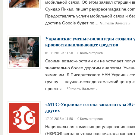
мобильной связи. Об этом заявил старший в
Сундар Пикаи, пишет payspacemagazine.com, 
Предоставлять услуги мобильной связи и бе
Читать дальше
»
доступа Google будет по…
Украинские ученые-волонтеры создали 
кровоостанавливающее средство
01.03.2015 в 11:50
|
0 Комментариев
Своими возможностями он не уступает попу
значительно более дорогим аналогам. Учен
химии им. Л.Писаржевского НАН Украины со
группу — научно-исследовательский центр 
Читать дальше
»
проекты…
«МТС-Украина» готова заплатить за 3G
других
17.02.2015 в 11:50
|
0 Комментариев
Национальная комиссия регулирования свя
(НКРСИ) сегодня утром распечатала конвер