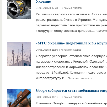
Украине
21.03.2015 в 17:31
|
0 Комментариев
Решивший свернуть свои активы в России не
решил развивать бизнес в Украине. Менедж
серьезно нарастить свое присутствие на ры
Читать
к сотрудничеству местных дилеров,…
«МТС Украина» подготовила к 3G круп
04.03.2015 в 11:56
|
0 Комментариев
Оператор усовершенствовал свою опорную 
на высоких скоростях в Киевской, Одесской, 
Днепропетровской и Харьковской областях. 
передает 24daily.net. Компания подготовил
Читать дальше
»
инфраструктуру к…
Google собирается стать мобильным опе
03.03.2015 в 18:16
|
0 Комментариев
Компания Google планирует в ближайшее в