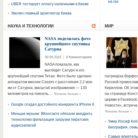
на газ
UBER тестирует оплату наличными в Киеве
Уволен главный архитектор Киева
НАУКА И ТЕХНОЛОГИИ
МИР
NASA поделилась фото
крупнейшего спутника
Сатурна
30.09.2015
|
0 Комментариев
NASA показала, как
выглядит Сатурн и его
крупнейший спутник Титан. Фото было сделано
патриарха Варфол
аппаратом миссии Cassini с расстояния 2,2 млн
Русской правосла
км от Сатурна, масштаб изображения — 130
Кириллом. Об этом
Читать дальше
»
километров на пиксель….
на странице Конс
церкви в Facebook
Google создал достойного конкурента IPhone 6
Новости», встреч
Читать дальше
»
Меньше музыки: ВКонтакте обязали внедрить
технологию фильтрации загрузки пиратских
Умер Иосиф Кобз
аудиозаписей
биография, семья
Самые влиятельн