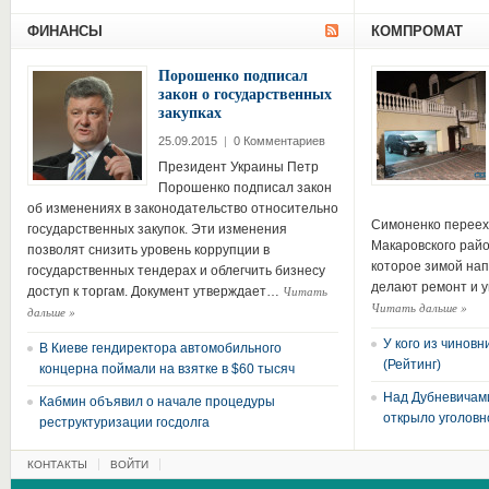
ФИНАНСЫ
КОМПРОМАТ
Порошенко подписал
закон о государственных
закупках
25.09.2015
|
0 Комментариев
Президент Украины Петр
Порошенко подписал закон
об изменениях в законодательство относительно
Симоненко перееха
государственных закупок. Эти изменения
Макаровского район
позволят снизить уровень коррупции в
которое зимой нап
государственных тендерах и облегчить бизнесу
делают ремонт и 
Читать
доступ к торгам. Документ утверждает…
Читать дальше
»
дальше
»
У кого из чинов
В Киеве гендиректора автомобильного
(Рейтинг)
концерна поймали на взятке в $60 тысяч
Над Дубневичами
Кабмин объявил о начале процедуры
открыло уголовн
реструктуризации госдолга
КОНТАКТЫ
ВОЙТИ