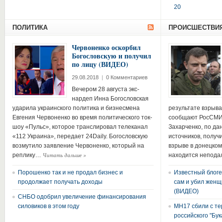
20
ПОЛИТИКА
ПРОИСШЕСТВИ
Червоненко оскорбил
Богословскую и получил
по лицу (ВИДЕО)
29.08.2018
|
0 Комментариев
Вечером 28 августа экс-
нардеп Инна Богословская
ударила украинского политика и бизнесмена
результате взрыва
Евгения Червоненко во время политического ток-
сообщают РосСМИ, 
шоу «Пульс», которое транслировал телеканал
Захарченко, по да
«112 Украина», передает 24Daily. Богословскую
источников, получ
возмутило заявление Червоненко, который на
взрыве в донецком
Читать дальше
»
реплику…
находится непода
Порошенко так и не продал бизнес и
Известный блоге
продолжает получать доходы
сам и убил женщ
(ВИДЕО)
СНБО одобрил увеличение финансирования
силовиков в этом году
MH17 сбили с те
российского "Бук