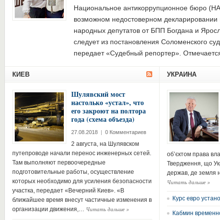
Национальное антикоррупционное бюро (НА
возможном недостоверном декларировании 
народных депутатов от БПП Богдана и Ярос
следует из постановления Соломенского суд
передает «Судебный репортер». Отмечает
КИЕВ
УКРАИНА
Шулявский мост
настолько «устал», что
его закроют на полтора
года (схема объезда)
27.08.2018
|
0 Комментариев
2 августа, на Шулявском
путепроводе начали перенос инженерных сетей.
об’єктом права вла
Там выполняют первоочередные
Твердження, що Укр
подготовительные работы, осуществление
держав, де земля н
которых необходимо для усиления безопасности
Читать дальше
»
участка, передает «Вечерний Киев». «В
Курс евро устан
ближайшее время внесут частичные изменения в
Читать дальше
»
организации движения,…
Кабмин временн