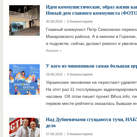
Идеи коммунистические, образ жизни ка
Новый дом главного коммуниста (ФОТО
30.08.2018
|
0 Комментариев
Главный коммунист Петр Симоненко перееха
Макаровского района. А в имении в Горенке,
и подожгли, сейчас делают ремонт и увели
дальше
»
У кого из чиновников самая большая це
29.08.2018
|
0 Комментариев
Украинские чиновники не перестают удивля
На этот раз 11 госслужащих задекларировал
часовни. Об этом пишет проект Bihus.info, пе
первом месте рейтинга оказалась бывшая 
Над Дубневичами сгущаются тучи, НАБ
дело
27.08.2018
|
0 Комментариев