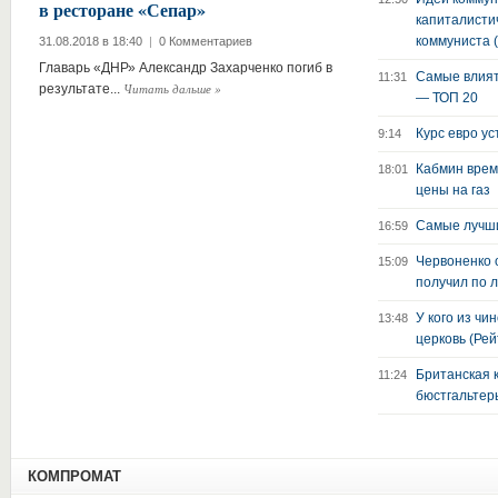
в ресторане «Сепар»
31.08.2018 в 13:17
|
0 Ко
капиталисти
В Стамбуле стартовала
коммуниста 
31.08.2018 в 18:40
|
0 Комментариев
ні
патриарха Варфоломея
Главарь «ДНР» Александр Захарченко погиб в
Самые влият
11:31
Читать дальше
»
результате...
— ТОП 20
Курс евро у
9:14
Кабмин врем
18:01
цены на газ
Самые лучш
16:59
Червоненко 
15:09
получил по 
У кого из чи
13:48
церковь (Рей
Британская 
11:24
бюстгальтер
КОМПРОМАТ