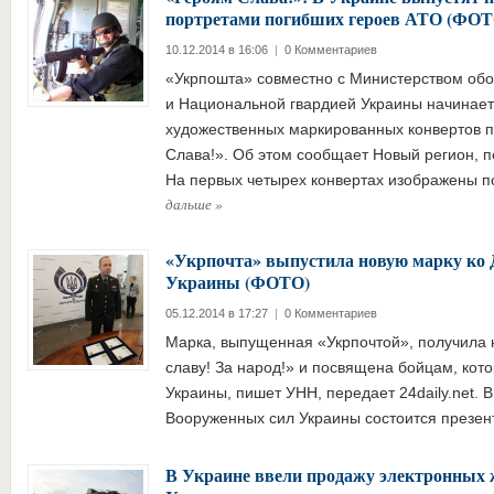
портретами погибших героев АТО (ФОТ
10.12.2014 в 16:06
|
0 Комментариев
«Укрпошта» совместно с Министерством об
и Национальной гвардией Украины начинает
художественных маркированных конвертов 
Слава!». Об этом сообщает Новый регион, пе
На первых четырех конвертах изображены 
дальше
»
«Укрпочта» выпустила новую марку ко
Украины (ФОТО)
05.12.2014 в 17:27
|
0 Комментариев
Марка, выпущенная «Укрпочтой», получила н
славу! За народ!» и посвящена бойцам, кот
Украины, пишет УНН, передает 24daily.net. 
Вооруженных сил Украины состоится презе
В Украине ввели продажу электронных ж