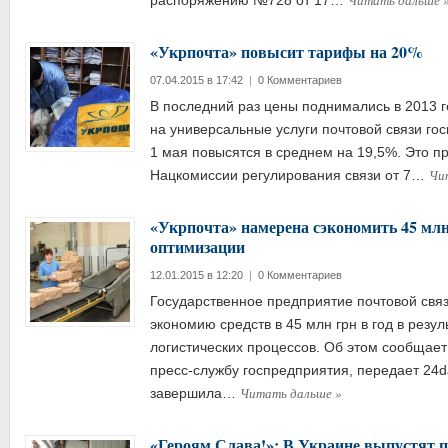
Читать дальше
распоряжению №728 от 17…
«Укрпочта» повысит тарифы на 20%
07.04.2015 в 17:42
|
0 Комментариев
В последний раз цены поднимались в 2013 
на универсальные услуги почтовой связи го
1 мая повысятся в среднем на 19,5%. Это 
Чи
Нацкомиссии регулирования связи от 7…
«Укрпочта» намерена сэкономить 45 млн 
оптимизации
12.01.2015 в 12:20
|
0 Комментариев
Государственное предприятие почтовой свя
экономию средств в 45 млн грн в год в резу
логистических процессов. Об этом сообщает 
пресс-службу госпредприятия, передает 24da
Читать дальше
»
завершила…
«Героям Слава!»: В Украине выпустят 