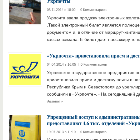
Укрпочты
03.11.2014 в 18:02
|
0 Комментариев
Укрпочта ввела продажу электронных желез
.Такой электронный билет является полно
документом и, в отличие от маршрут-квитанц
кассах вокзала. Е-билет дает пассажиру те
«Укрпочта» приостановила прием и дос
04.04.2014 в 16:05
|
0 Комментариев
Украинское государственное предприятие по
приостановила прием и доставку почты в н
Республики Крым и Севастополя до урегули
сообщили в «Укрпочте». «На сегодняшний д
дальше
»
Упрощенный доступ к административны
предоставляют 4,6 тыс. отделений «Укр
19.07.2013 в 11:10
|
0 Комментариев