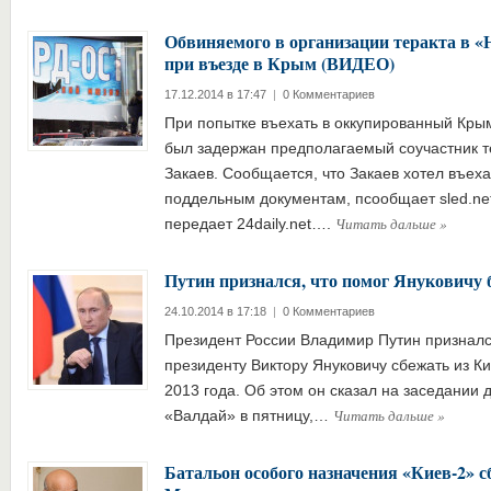
Обвиняемого в организации теракта в «
при въезде в Крым (ВИДЕО)
17.12.2014 в 17:47
|
0 Комментариев
При попытке въехать в оккупированный Кры
был задержан предполагаемый соучастник т
Закаев. Сообщается, что Закаев хотел въеха
поддельным документам, псообщает sled.net
Читать дальше
»
передает 24daily.net….
Путин признался, что помог Януковичу 
24.10.2014 в 17:18
|
0 Комментариев
Президент России Владимир Путин признался
президенту Виктору Януковичу сбежать из К
2013 года. Об этом он сказал на заседании 
Читать дальше
»
«Валдай» в пятницу,…
Батальон особого назначения «Киев-2» 