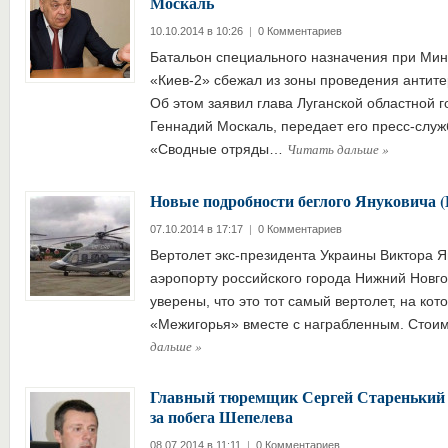
Москаль
10.10.2014 в 10:26
|
0 Комментариев
Батальон специального назначения при Мин
«Киев-2» сбежал из зоны проведения антит
Об этом заявил глава Луганской областной 
Геннадий Москаль, передает его пресс-служ
Читать дальше
»
«Сводные отряды…
Новые подробности беглого Януковича
07.10.2014 в 17:17
|
0 Комментариев
Вертолет экс-президента Украины Виктора Я
аэропорту российского города Нижний Новг
уверены, что это тот самый вертолет, на ко
«Межигорья» вместе с награбленным. Стои
дальше
»
Главный тюремщик Сергей Старенький о
за побега Шепелева
08.07.2014 в 11:11
|
0 Комментариев