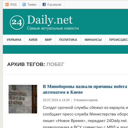
RSS
Twitter
Facebook
УКРАИНА
КИЕВ
МИР
ПОЛИТИКА
ФИНАНСЫ
ПРОИСШЕС
АРХИВ ТЕГОВ:
ПОБЕГ
В Минобороны назвали причины побега 
автоматом в Киеве
20.07.2015 в 14:28
|
0 Комментариев
Солдат срочной службы сбежал из караула и
сообщает пресс-служба Министерства обор
пишет «Новое Время», передает 24Daily.net
правопорядка в ВСУ совместно с МВД и дру