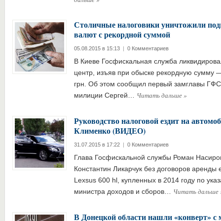
Столичные налоговики уничтожили под
валют с рекордной суммой
05.08.2015 в 15:13
|
0 Комментариев
В Киеве Госфискальная служба ликвидиров
центр, изъяв при обыске рекордную сумму —
грн. Об этом сообщил первый замглавы ГФС
Читать дальше
»
милиции Сергей…
Руководство налоговой ездит на автомо
Клименко (ВИДЕО)
31.07.2015 в 17:22
|
0 Комментариев
Глава Госфискальной службы Роман Насиров
Константин Ликарчук без договоров аренды 
Lexsus 600 hl, купленных в 2014 году по ука
Читать дальше
министра доходов и сборов…
В Донецкой области нашли «конверт» с