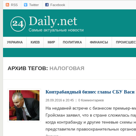
RSS
Twitter
Facebook
УКРАИНА
КИЕВ
МИР
ПОЛИТИКА
ФИНАНСЫ
ПРОИСШЕС
АРХИВ ТЕГОВ:
НАЛОГОВАЯ
Контрабандный бизнес главы СБУ Васи 
28.09.2016 в 20:45
|
0 Комментариев
На недавней встрече с бизнесом премьер-м
Гройсман заявил, что в стране сложилась п
когда контрабанду и другие теневые схемы 
представители правоохранительных органо
дальше
»