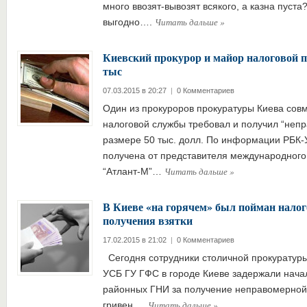
много ввозят-вывозят всякого, а казна пуста
Читать дальше
»
выгодно….
Киевский прокурор и майор налоговой по
тыс
07.03.2015 в 20:27
|
0 Комментариев
Один из прокуроров прокуратуры Киева сов
налоговой службы требовал и получил “неп
размере 50 тыс. долл. По информации РБК-У
получена от представителя международного
Читать дальше
»
“Атлант-М”…
В Киеве «на горячем» был пойман налог
получения взятки
17.02.2015 в 21:02
|
0 Комментариев
Сегодня сотрудники столичной прокуратуры
УСБ ГУ ГФС в городе Киеве задержали нача
районных ГНИ за получение неправомерной 
Читать дальше
»
гривен,…