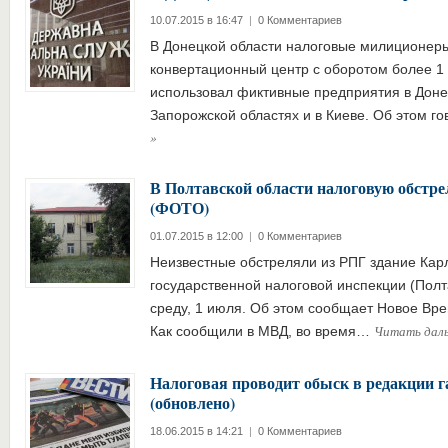
10.07.2015 в 16:47
|
0 Комментариев
В Донецкой области налоговые милиционер
конвертационный центр с оборотом более 1
использовал фиктивные предприятия в Доне
Запорожской областях и в Киеве. Об этом г
»
В Полтавской области налоговую обстре
(ФОТО)
01.07.2015 в 12:00
|
0 Комментариев
Неизвестные обстреляли из РПГ здание Ка
государственной налоговой инспекции (Полта
среду, 1 июля. Об этом сообщает Новое Врем
Читать дал
Как сообщили в МВД, во время…
Налоговая проводит обыск в редакции г
(обновлено)
18.06.2015 в 14:21
|
0 Комментариев