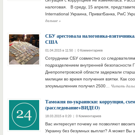
ситуация с коррупцией не изменилась. Рас
налоговая. В среду, 15 апреля, представит
International Украина, ПриватБанка, PwC У
дальше
»
СБУ арестовала налоговика-взяточника.
США
01.04.2015 в 11:50
|
0 Комментариев
Сотрудники СБУ совместно со следователям
подразделением внутренней безопасности 
Днепропетровской области задержали старш
милиции во время получения взятки. Как со
Читать даль
злоумышленник получил 2500…
Таможня по-украински: коррупция, схем
(расследование+ВИДЕО)
18.03.2015 в 0:20
|
0 Комментариев
Вас интересует почему не позволяют ввозит
Украину без безумных выплат? А может Вы 