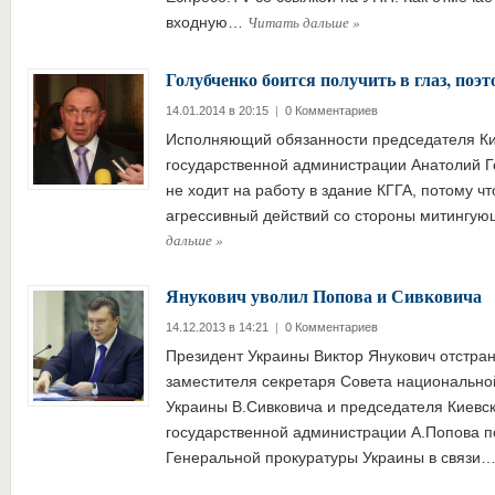
Читать дальше
»
входную…
Голубченко боится получить в глаз, поэт
14.01.2014 в 20:15
|
0 Комментариев
Исполняющий обязанности председателя Ки
государственной администрации Анатолий Г
не ходит на работу в здание КГГА, потому ч
агрессивный действий со стороны митингу
дальше
»
Янукович уволил Попова и Сивковича
14.12.2013 в 14:21
|
0 Комментариев
Президент Украины Виктор Янукович отстра
заместителя секретаря Совета национально
Украины В.Сивковича и председателя Киевск
государственной администрации А.Попова п
Генеральной прокуратуры Украины в связи