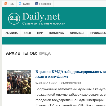
RSS
Twitter
Facebook
УКРАИНА
КИЕВ
МИР
ПОЛИТИКА
ФИНАНСЫ
ПРОИСШЕС
АРХИВ ТЕГОВ:
КМДА
В здании КМДА забаррикадировались в
люди в камуфляже
07.08.2014 в 15:04
|
0 Комментариев
Вооруженные автоматами мужчины в камуф
гражданской одежде забаррикадировались 
городской государственной администрации 
Еспресо.TV со ссылкой на УНН. Как отмечае