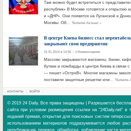
Там можно будет встретиться с представит
республик» В Москве готовятся к открытию 
и «ДНР». Они появятся на Луганской и Донец
Читать дальше
»
Москвы. Об…
В центре Киева бизнесс стал нерентабе
закрывают свои предприятия
31.01.2014 в 13:56
|
0 Комментариев
Массово закрываются магазины, банки, каф
бутики и ломбарды в центре Киева в связи 
— пишет «ОстроВ». Многие магазины заколо
Читать 
поставили защитные решетки или…
КОНТАКТЫ
ВОЙТИ
© 2019 24 Daily. Все права защищены | Разрешается беспл
сайта при условии размещения ссылки на "24Daily.net" в 
изданий прямая, открытая для поисковых систем гиперссы
использованием материалов подразумевается любое расп
републикация, перевод, обработка, добавление части матер