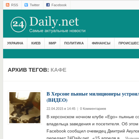
RSS
Twitter
Facebook
УКРАИНА
КИЕВ
МИР
ПОЛИТИКА
ФИНАНСЫ
ПРОИСШЕС
АРХИВ ТЕГОВ:
КАФЕ
В Херсоне пьяные милиционеры устроил
(ВИДЕО)
22.04.2015 в 14:45
|
0 Комментариев
В херсонском ночном клубе «Ego» пьяные с
владельца заведения и посетителя. Об этом
Facebook сообщил очевидец Дмитрий Акулов
Читать
передает 24Daily.net. «15 апреля в…