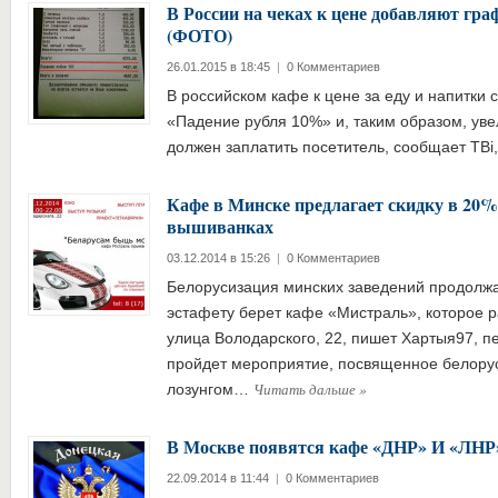
В России на чеках к цене добавляют гра
(ФОТО)
26.01.2015 в 18:45
|
0 Комментариев
В российском кафе к цене за еду и напитки 
«Падение рубля 10%» и, таким образом, уве
должен заплатить посетитель, сообщает ТВi, 
Кафе в Минске предлагает скидку в 20%
вышиванках
03.12.2014 в 15:26
|
0 Комментариев
Белорусизация минских заведений продолжае
эстафету берет кафе «Мистраль», которое р
улица Володарского, 22, пишет Хартыя97, пер
пройдет мероприятие, посвященное белорус
Читать дальше
»
лозунгом…
В Москве появятся кафе «ДНР» И «ЛН
22.09.2014 в 11:44
|
0 Комментариев