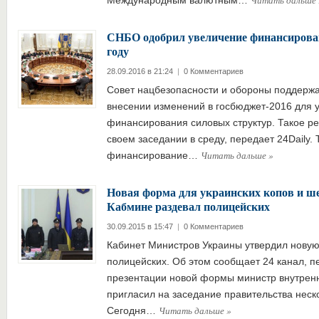
Читать дальше
Международным валютным…
СНБО одобрил увеличение финансирован
году
28.09.2016 в 21:24
|
0 Комментариев
Совет нацбезопасности и обороны поддерж
внесении изменений в госбюджет-2016 для 
финансирования силовых структур. Такое 
своем заседании в среду, передает 24Daily.
Читать дальше
»
финансирование…
Новая форма для украинских копов и ш
Кабмине раздевал полицейских
30.09.2015 в 15:47
|
0 Комментариев
Кабинет Министров Украины утвердил новую
полицейских. Об этом сообщает 24 канал, пе
презентации новой формы министр внутренн
пригласил на заседание правительства неск
Читать дальше
»
Сегодня…