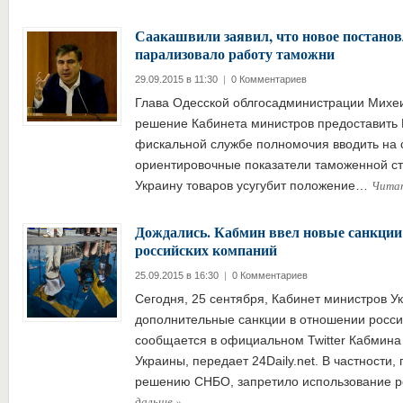
Саакашвили заявил, что новое постано
парализовало работу таможни
29.09.2015 в 11:30
|
0 Комментариев
Глава Одесской облгосадминистрации Михеи
решение Кабинета министров предоставить 
фискальной службе полномочия вводить на 
ориентировочные показатели таможенной с
Чита
Украину товаров усугубит положение…
Дождались. Кабмин ввел новые санкции
российских компаний
25.09.2015 в 16:30
|
0 Комментариев
Сегодня, 25 сентября, Кабинет министров У
дополнительные санкции в отношении росси
сообщается в официальном Twitter Кабмина
Украины, передает 24Daily.net. В частности,
решению СНБО, запретило использование 
дальше
»