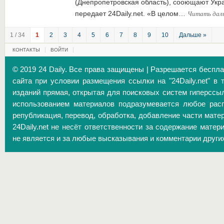
(Днепропетровская область), сооющают Укра
Читать дал
передает 24Daily.net. «В целом…
1 / 34
1
2
3
4
5
6
7
8
9
10
Дальше »
КОНТАКТЫ
ВОЙТИ
© 2019 24 Daily. Все права защищены | Разрешается беспл
сайта при условии размещения ссылки на "24Daily.net" в 
изданий прямая, открытая для поисковых систем гиперссы
использованием материалов подразумевается любое расп
републикация, перевод, обработка, добавление части матер
24Daily.net не несёт ответственности за содержание матер
не является и за любые высказывания и комментарии други