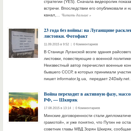
стратегии (YES). Сначала видеоролик показа
встречи. Впоследствии его опубликовали и н
Читать дальше
»
канал,…
23 года без войны: на Луганщине раскл
листовки. Фотофакт
11.09.2015 в 9:52
|
0 Комментариев
В Станице Луганской возле здания райсове
листовки, повествующие о военной политике
Неизвестный автор перечислил военные кон
бывшего СССР, в которых принимали участи
пишет informator.lg.ua, передает 24Daily.ne
Война переходит в активную фазу, мас
РФ, — Шкиряк
17.08.2015 в 13:14
|
0 Комментариев
Минские договоренности стали дипломатич
грамотой», и уже понятно, что Путин не ост
советник главы МВД Зорян Шкиряк, сообщает