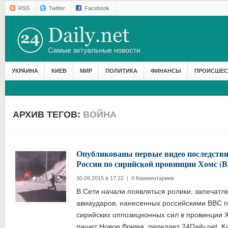
RSS
Twitter
Facebook
УКРАИНА
КИЕВ
МИР
ПОЛИТИКА
ФИНАНСЫ
ПРОИСШЕС
АРХИВ ТЕГОВ:
ВОЙНА
Опубликованы первые видео последств
России по сирийской провинции Хомс (
30.09.2015 в 17:22
|
0 Комментариев
В Сети начали появляться ролики, запечатл
авиаударов, нанесенных российскими ВВС п
сирийских оппозиционных сил в провинции 
пишет Новое Время, передает 24Daily.net. 