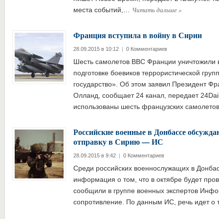
Читать дальше
»
места событий,…
Франция вступила в войну в Сирии
28.09.2015 в 10:12
|
0 Комментариев
Шесть самолетов ВВС Франции уничтожили в
подготовке боевиков террористической груп
государство». Об этом заявил Президент Ф
Олланд, сообщает 24 канал, передает 24Dail
использованы шесть французских самолето
Российские военные в Донбассе обсужд
отправку в Сирию — ИС
28.09.2015 в 9:42
|
0 Комментариев
Среди российских военнослужащих в Донбас
информация о том, что в октябре будет про
сообщили в группе военных экспертов Инф
сопротивление. По данным ИС, речь идет о