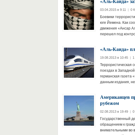
«Аль-Каида» за
03.04.2015 в 9:11
|
0 
Боевики террористи
юге Йемена. Как со
движения «Ансар Ал
перешел под контр
«Аль-Каида» пл
19.08.2013 в 10:45
|
1
Террористическая с
поездах в Западной
германская газета «
данным издания, 
Американцев пр
рубежом
02.08.2013 в 19:49
|
0
Государственный де
обращением к гражд
внимательными во в