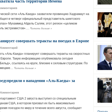
хватила часть территории Йемена
Комментариев
ческой сети «Аль-Каида» захватили провинцию Хадрамаут на
общил в четверг официальный представитель шиитского
лах» Мухаммед Абдель Салям, этот регион «целиком
Читать дальше
»
оль экстремистов»….
анирует совершать теракты на поездах в Европе
 Комментарий
еть «Аль-Каида» планирует совершать теракты на скоростных
 Европе. Такую информацию опубликовала сегодня
Бильд», ссылаясь на круги, близкие к силовым структурам. По
Читать дальше
»
немецкие…
едупредили о нападении «Аль-Каеды» за
 Комментариев
партамент США 2 августа выступил со специальным
анам США, в котором призвал их быть максимально
ремя поездок по миру в течение всего августа, сообщает
Погода