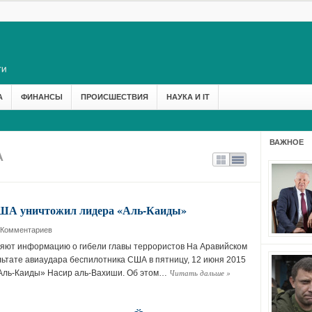
А
ФИНАНСЫ
ПРОИСШЕСТВИЯ
НАУКА И IT
ВАЖНОЕ
А
ША уничтожил лидера «Аль-Каиды»
 Комментариев
яют информацию о гибели главы террористов На Аравийском
льтате авиаудара беспилотника США в пятницу, 12 июня 2015
Читать дальше
»
 «Аль-Каиды» Насир аль-Вахиши. Об этом…