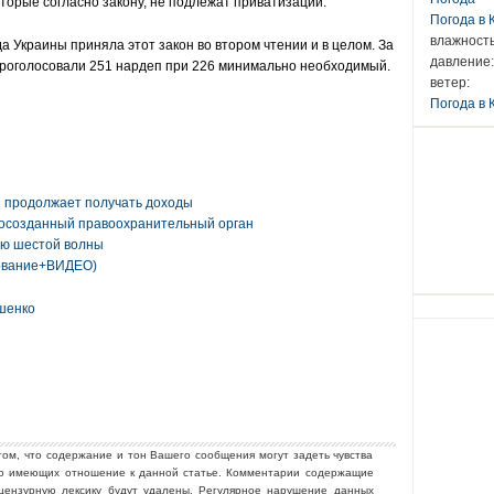
оторые согласно закону, не подлежат приватизации.
Погода в
влажность
а Украины приняла этот закон во втором чтении и в целом. За
давление:
роголосовали 251 нардеп при 226 минимально необходимый.
ветер:
Погода в 
и продолжает получать доходы
восозданный правоохранительный орган
ю шестой волны
дование+ВИДЕО)
шенко
том, что содержание и тон Вашего сообщения могут задеть чувства
но имеющих отношение к данной статье. Комментарии содержащие
ецензурную лексику будут удалены. Регулярное нарушение данных