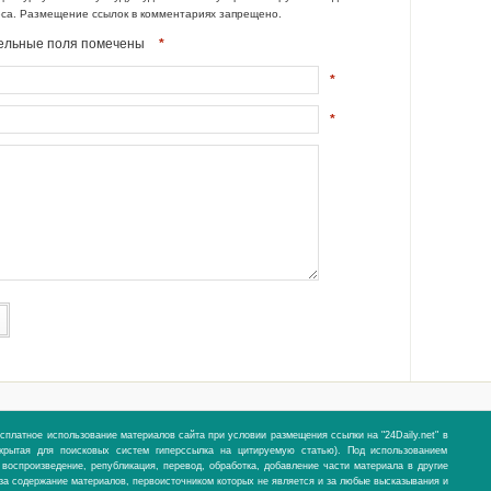
еса. Размещение ссылок в комментариях запрещено.
ательные поля помечены
*
*
*
сплатное использование материалов сайта при условии размещения ссылки на "24Daily.net" в
ткрытая для поисковых систем гиперссылка на цитируемую статью). Под использованием
воспроизведение, републикация, перевод, обработка, добавление части материала в другие
и за содержание материалов, первоисточником которых не является и за любые высказывания и