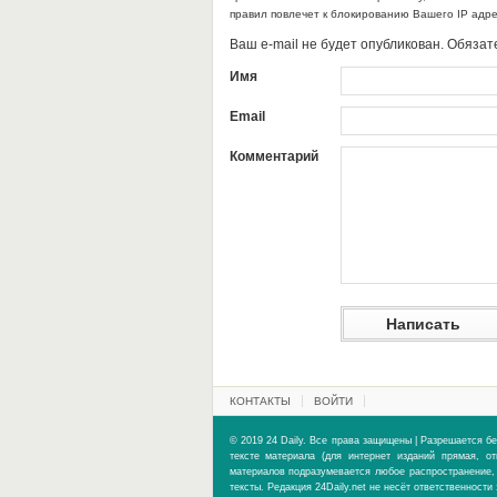
правил повлечет к блокированию Вашего IP адр
Ваш e-mail не будет опубликован. Обяз
Имя
Email
Комментарий
КОНТАКТЫ
ВОЙТИ
© 2019 24 Daily. Все права защищены | Разрешается бе
тексте материала (для интернет изданий прямая, о
материалов подразумевается любое распространение, 
тексты. Редакция 24Daily.net не несёт ответственност