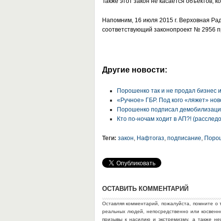
Также этот закон не касается объектов, к
Напомним, 16 июля 2015 г. Верховная Рад
соответствующий законопроект № 2956 п
Другие новости:
Порошенко так и не продал бизнес 
«Ручное» ГБР. Под кого «ляжет» но
Порошенко подписал демобилизаци
Кто по-ночам ходит в АП?! (рассле
Теги:
закон
,
Нафтогаз
,
подписание
,
Поро
ОСТАВИТЬ КОММЕНТАРИЙ
Оставляя комментарий, пожалуйста, помните о 
реальных людей, непосредственно или косвен
призывы к насилию и экстремизму, а также н