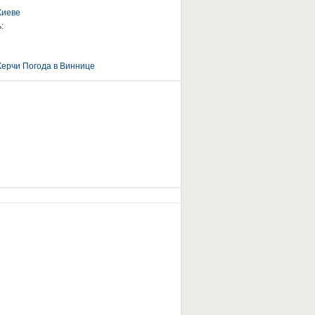
Киеве
:
Керчи
Погода в Виннице