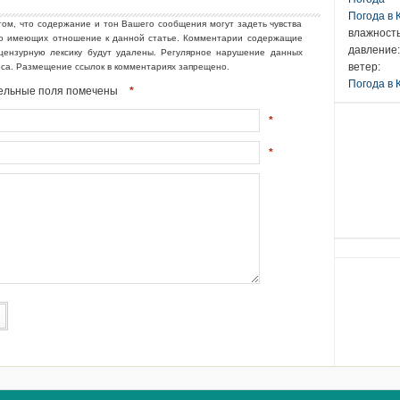
Погода в
том, что содержание и тон Вашего сообщения могут задеть чувства
влажность
но имеющих отношение к данной статье. Комментарии содержащие
давление:
ецензурную лексику будут удалены. Регулярное нарушение данных
ветер:
еса. Размещение ссылок в комментариях запрещено.
Погода в 
ательные поля помечены
*
*
*