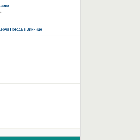
Киеве
:
Керчи
Погода в Виннице