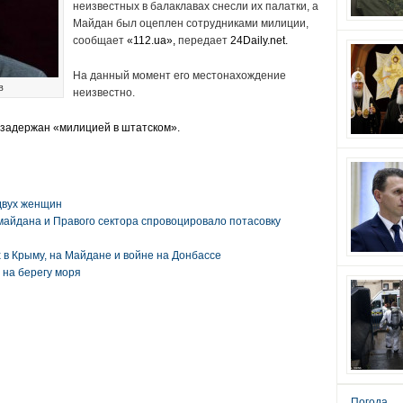
неизвестных в балаклавах снесли их палатки, а
Майдан был оцеплен сотрудниками милиции,
сообщает
«112.ua»
,
передает
24Daily.net.
На данный момент его местонахождение
в
неизвестно.
задержан «милицией в штатском».
двух женщин
айдана и Правого сектора спровоцировало потасовку
 в Крыму, на Майдане и войне на Донбассе
 на берегу моря
Погода