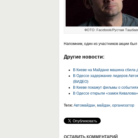
ФОТО: Facebook/Рустам Ташбае
Напомним, один из участников акции
был 
Другие новости:
В Киеве на Майдане машина сбила 
В Одессе задержание лидеров Автом
(ВИДЕО)
В Киеве покажут фильмы о событиях
В Одессе открыли «замок Кивалова»
Теги:
Автомайдан
,
майдан
,
организатор
ОСТАВИТЬ КОММЕНТАРИЙ