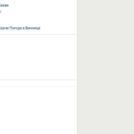
Киеве
:
Керчи
Погода в Виннице