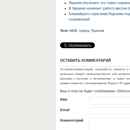
Яценюк объяснил, что такое социаль
В Украине начинает работу миссия
Ближайшего соратника Яценюка под
госкомпаний
Теги:
МВФ
,
транш
,
Яценюк
ОСТАВИТЬ КОММЕНТАРИЙ
Оставляя комментарий, пожалуйста, помните о 
реальных людей, непосредственно или косвен
призывы к насилию и экстремизму, а также н
правил повлечет к блокированию Вашего IP адр
Ваш e-mail не будет опубликован. Обяз
Имя
Email
Комментарий