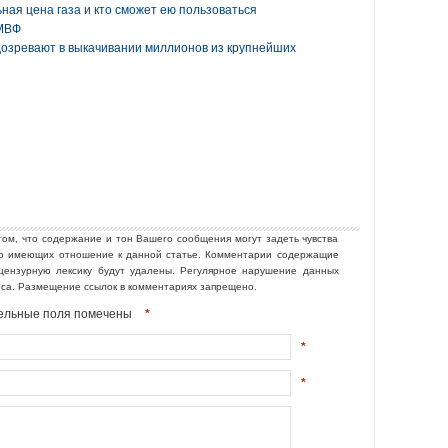
ная цена газа и кто сможет ею пользоваться
 МВФ
озревают в выкачивании миллионов из крупнейших
том, что содержание и тон Вашего сообщения могут задеть чувства
но имеющих отношение к данной статье. Комментарии содержащие
ецензурную лексику будут удалены. Регулярное нарушение данных
еса. Размещение ссылок в комментариях запрещено.
ательные поля помечены
*
*
*