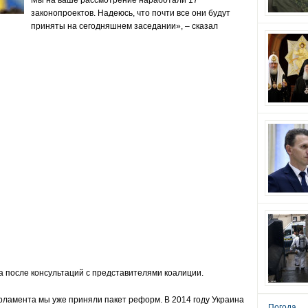
Мы на ваше рассмотрение наработали 17
законопроектов. Надеюсь, что почти все они будут
приняты на сегодняшнем заседании», – сказал
та после консультаций с представителями коалиции.
ламента мы уже приняли пакет реформ. В 2014 году Украина
Погода