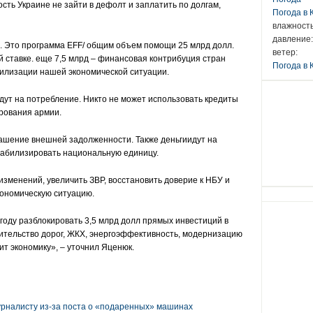
сть Украине не зайти в дефолт и заплатить по долгам,
Погода в
влажность
давление:
. Это программа EFF/ общим объем помощи 25 млрд долл.
ветер:
й ставке. еще 7,5 млрд – финансовая контрибуция стран
Погода в 
билизации нашей экономической ситуации.
идут на
потребление
. Никто не может использовать кредиты
рования армии.
гашение внешней задолженности. Также
деньги
идут на
табилизировать национальную единицу.
изменений, увеличить ЗВР, восстановить доверие к НБУ и
кономическую ситуацию.
году разблокировать 3,5 млрд долл прямых инвестиций в
оительство дорог, ЖКХ, энергоэффективность, модернизацию
ит экономику», – уточнил Яценюк.
рналисту из-за поста о «подаренных» машинах