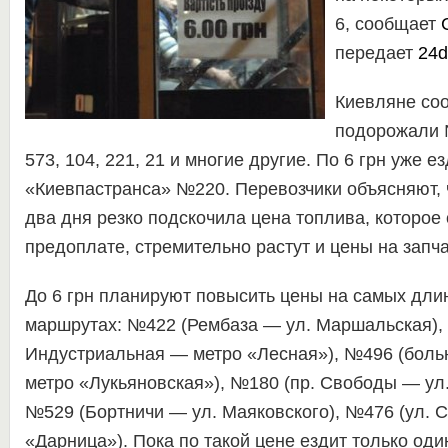
6, сообщает
С
передает
24da
Киевляне соо
подорожали 
573, 104, 221, 21 и многие другие. По 6 грн уже 
«Киевпастранса» №220. Перевозчики объясняют, 
два дня резко подскочила цена топлива, которое
предоплате, стремительно растут и цены на запча
До 6 грн планируют повысить цены на самых дли
маршрутах: №422 (Рембаза — ул. Маршальская), 
Индустриальная — метро «Лесная»), №496 (бол
метро «Лукьяновская»), №180 (пр. Свободы — ул
№529 (Бортничи — ул. Маяковского), №476 (ул. 
«Дарница»). Пока по такой цене ездит только оди