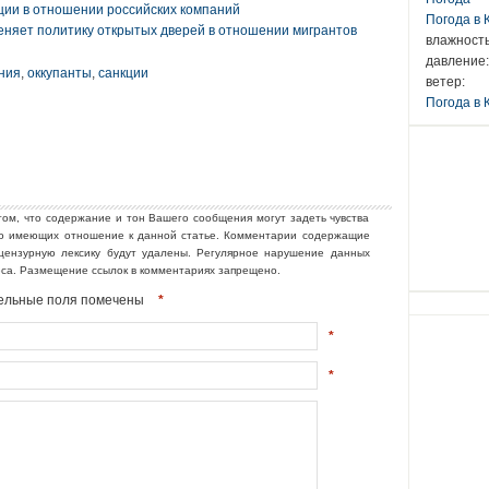
ции в отношении российских компаний
Погода в
няет политику открытых дверей в отношении мигрантов
влажность
давление:
ния
,
оккупанты
,
санкции
ветер:
Погода в 
том, что содержание и тон Вашего сообщения могут задеть чувства
но имеющих отношение к данной статье. Комментарии содержащие
ецензурную лексику будут удалены. Регулярное нарушение данных
еса. Размещение ссылок в комментариях запрещено.
ательные поля помечены
*
*
*