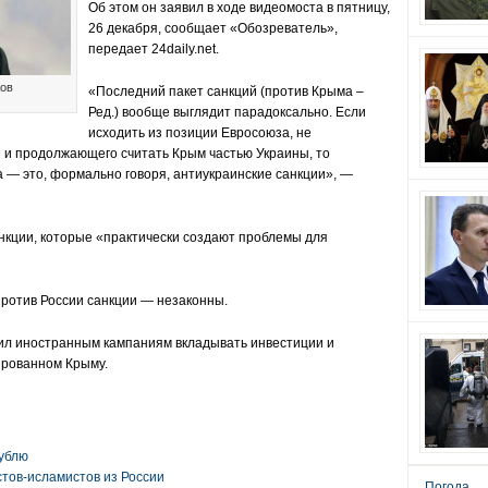
Об этом он заявил в ходе видеомоста в пятницу,
26 декабря, сообщает
«Обозреватель»
,
передает
24daily.net.
жов
«Последний пакет санкций (против Крыма –
Ред.) вообще выглядит парадоксально. Если
исходить из позиции Евросоюза, не
и продолжающего считать Крым частью Украины, то
а — это, формально говоря, антиукраинские санкции», —
анкции, которые «практически создают проблемы для
против России санкции — незаконны.
ил иностранным кампаниям вкладывать инвестиции и
сированном Крыму
.
ублю
тов-исламистов из России
Погода