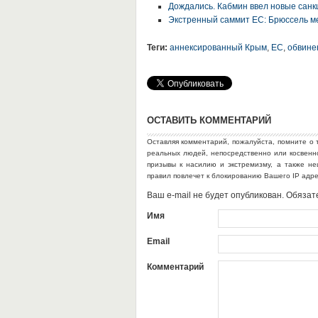
Дождались. Кабмин ввел новые санк
Экстренный саммит ЕС: Брюссель ме
Теги:
аннексированный Крым
,
ЕС
,
обвине
ОСТАВИТЬ КОММЕНТАРИЙ
Оставляя комментарий, пожалуйста, помните о 
реальных людей, непосредственно или косвен
призывы к насилию и экстремизму, а также н
правил повлечет к блокированию Вашего IP адр
Ваш e-mail не будет опубликован. Обяз
Имя
Email
Комментарий