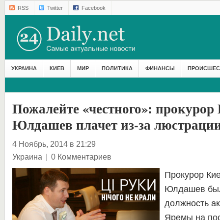
RSS
Twitter
Facebook
УКРАИНА
КИЕВ
МИР
ПОЛИТИКА
ФИНАНСЫ
ПРОИСШЕС
Пожалейте «честного»: прокурор
Юлдашев плачет из-за люстраци
4 Ноябрь, 2014 в 21:29
Украина
|
0 Комментариев
Прокурор Ки
Юлдашев был
должность ак
Яремы на пос