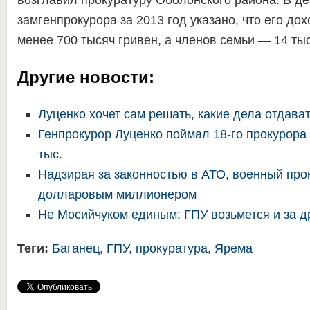
возглавил прокуратуру Оболонского района. В д
замгенпрокурора за 2013 год указано, что его до
менее 700 тысяч гривен, а членов семьи — 14 тыс
Другие новости:
Луценко хочет сам решать, какие дела отдава
Генпрокурор Луценко поймал 18-го прокурора 
тыс.
Надзирая за законностью в АТО, военный про
долларовым миллионером
Не Мосийчуком единым: ГПУ возьмется и за д
Теги:
Баганец
,
ГПУ
,
прокуратура
,
Ярема