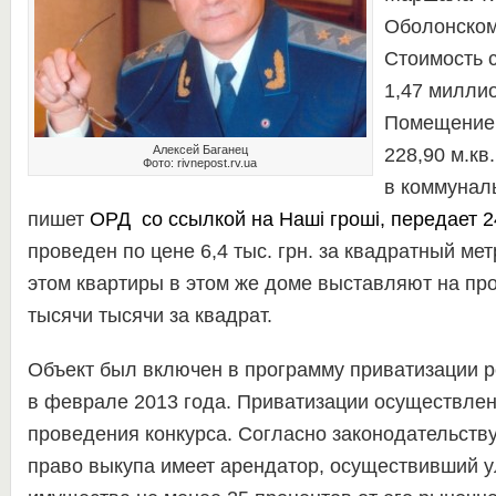
Оболонском
Стоимость 
1,47 миллио
Помещение 
Алексей Баганец
228,90 м.кв
Фото: rivnepost.rv.ua
в коммунал
пишет
ОРД
со ссылкой на
Наші гроші
, передает
2
проведен по цене 6,4 тыс. грн. за квадратный мет
этом квартиры в этом же доме выставляют на пр
тысячи тысячи за квадрат.
Объект был включен в программу приватизации 
в феврале 2013 года. Приватизации осуществлен
проведения конкурса. Согласно законодательств
право выкупа имеет арендатор, осуществивший 