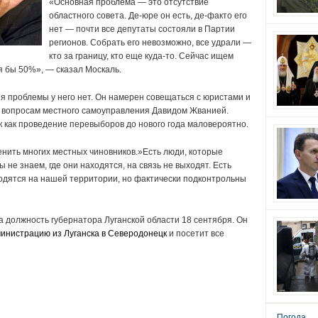
«Основная проблема — это отсутствие
областного совета. Де-юре он есть, де-факто его
нет — почти все депутаты состояли в Партии
регионов. Собрать его невозможно, все удрали —
кто за границу, кто еще куда-то. Сейчас ищем
я бы 50%», — сказал Москаль.
я проблемы у него нет. Он намерен совещаться с юристами и
о вопросам местного самоуправления Давидом Жванией.
ак как проведение перевыборов до нового года маловероятно.
енить многих местных чиновников.»Есть люди, которые
не знаем, где они находятся, на связь не выходят. Есть
одятся на нашей территории, но фактически подконтрольны
 должность губернатора Луганской области 18 сентября. Он
инистрацию из Луганска в Северодонецк
и посетит все
Погода