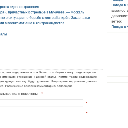
Погода в
рства здравоохранения
влажность
ра», причастных к стрельбе в Мукачеве, — Москаль
давление:
о о ситуации по борьбе с контрабандой в Закарпатье
ветер:
ли в военкомат еще 6 контрабандистов
Погода в 
налы
том, что содержание и тон Вашего сообщения могут задеть чувства
но имеющих отношение к данной статье. Комментарии содержащие
ецензурную лексику будут удалены. Регулярное нарушение данных
еса. Размещение ссылок в комментариях запрещено.
ательные поля помечены
*
*
*