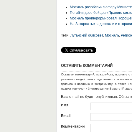
Москаль разоблачил аферу Министе
Погибли двое бойцов «Правого секто
Москаль проинформировал Порошенк
На Закарпатье задержали и отправи
Теги:
Луганский облсовет
,
Москаль
,
Регио
ОСТАВИТЬ КОММЕНТАРИЙ
Оставляя комментарий, пожалуйста, помните о 
реальных людей, непосредственно или косвен
призывы к насилию и экстремизму, а также н
правил повлечет к блокированию Вашего IP адр
Ваш e-mail не будет опубликован. Обяз
Имя
Email
Комментарий