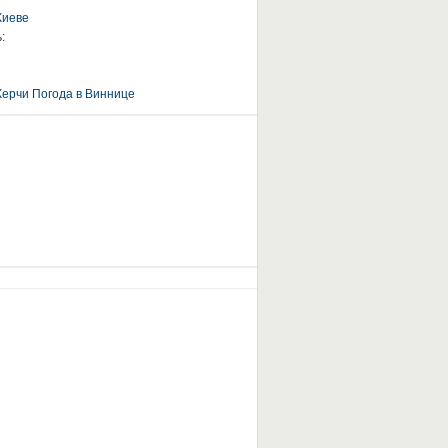
Киеве
:
Керчи
Погода в Виннице