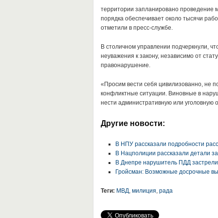
территории запланировано проведение м
порядка обеспечивает около тысячи рабо
отметили в пресс-службе.
В столичном управлении подчеркнули, чт
неуважения к закону, независимо от стат
правонарушение.
«Просим вести себя цивилизованно, не п
конфликтные ситуации. Виновные в нару
нести административную или уголовную о
Другие новости:
В НПУ рассказали подробности рас
В Нацполиции рассказали детали з
В Днепре нарушитель ПДД застрели
Гройсман: Возможные досрочные вы
Теги:
МВД
,
милиция
,
рада