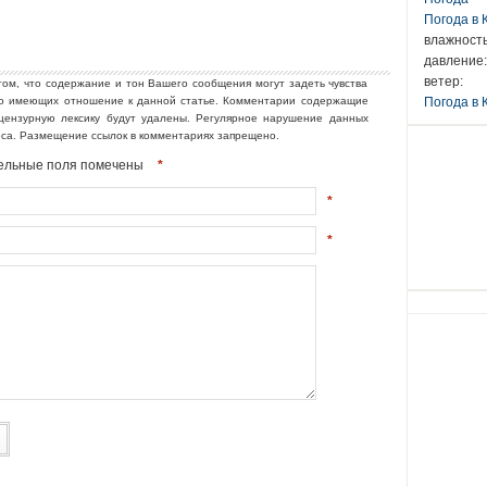
Погода в
влажность
давление:
ветер:
том, что содержание и тон Вашего сообщения могут задеть чувства
но имеющих отношение к данной статье. Комментарии содержащие
Погода в 
ецензурную лексику будут удалены. Регулярное нарушение данных
еса. Размещение ссылок в комментариях запрещено.
ательные поля помечены
*
*
*