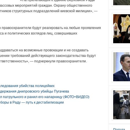
«На прилегающей к зданию Верховной Рады
ассовых мероприятий граждан. Охрану общественного
тников структурных подразделений киевской милиции», —
о правоохранители будут реагировать на любые проявления
уса и политических взглядов лиц, совершивших
оддаваться на возможные провокации и не создавать
шении требований действующего законодательства будут
тветственность», — подчеркнули правоохранители.
следования убийства полицейких
адержания днипровского убийцы Пугачева
л патрульного и ранил его напарницу (ФОТО+ВИДЕО)
боры в Раду — путь к дестабилизации
Погода