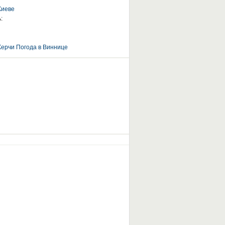
Киеве
:
Керчи
Погода в Виннице