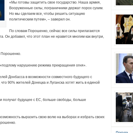
«Мы готовы защитить свое государство. Наша армия,
Вооруженные силы, пограничники держат порох сухим.
Но мы сделаем все, чтобы решить ситуацию
политическим путем», – заверил он.
По словам Порошенко, сейчас все силы прилагаются
. Он добавил, что этот план не нравится многим как внутри,
л Порошенко.
к «подлому нарушению режима прекращения огня».
телей Донбасса в возможности совместного будущего с
 что 90% жителей Донецка и Луганска хотят жить в единой
ди получат будущее с ЕС, больше свободы, больше
возможность выразить свою волю на выборах и избрать своих
орошенко.
Погода