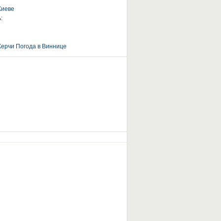
Киеве
:
Керчи
Погода в Виннице