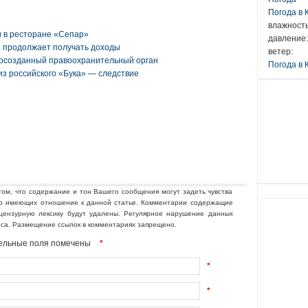
Погода в
влажность
и в ресторане «Сепар»
давление:
и продолжает получать доходы
ветер:
восозданный правоохранительный орган
Погода в 
из российского «Бука» — следствие
том, что содержание и тон Вашего сообщения могут задеть чувства
но имеющих отношение к данной статье. Комментарии содержащие
ецензурную лексику будут удалены. Регулярное нарушение данных
еса. Размещение ссылок в комментариях запрещено.
ательные поля помечены
*
*
*