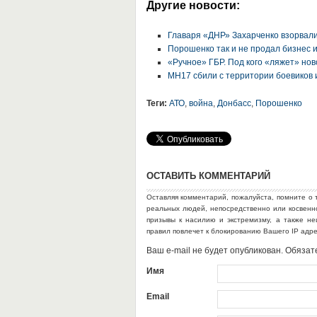
Другие новости:
Главаря «ДНР» Захарченко взорвал
Порошенко так и не продал бизнес 
«Ручное» ГБР. Под кого «ляжет» но
MH17 сбили с территории боевиков 
Теги:
АТО
,
война
,
Донбасс
,
Порошенко
ОСТАВИТЬ КОММЕНТАРИЙ
Оставляя комментарий, пожалуйста, помните о 
реальных людей, непосредственно или косвен
призывы к насилию и экстремизму, а также н
правил повлечет к блокированию Вашего IP адр
Ваш e-mail не будет опубликован. Обяз
Имя
Email