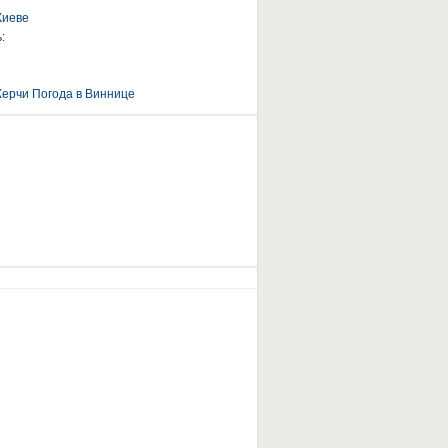
Киеве
:
Керчи
Погода в Виннице