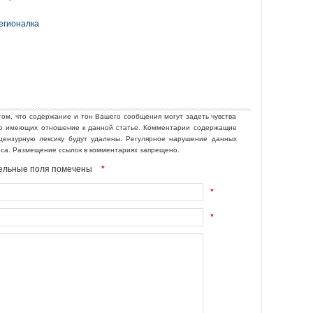
егионалка
том, что содержание и тон Вашего сообщения могут задеть чувства
но имеющих отношение к данной статье. Комментарии содержащие
ецензурную лексику будут удалены. Регулярное нарушение данных
еса. Размещение ссылок в комментариях запрещено.
ательные поля помечены
*
*
*