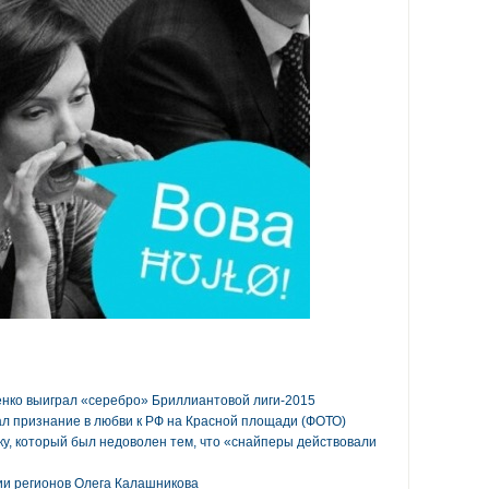
енко выиграл «серебро» Бриллиантовой лиги-2015
л признание в любви к РФ на Красной площади (ФОТО)
ку, который был недоволен тем, что «снайперы действовали
тии регионов Олега Калашникова