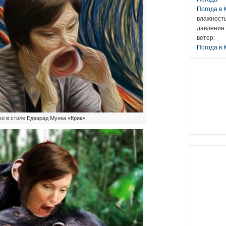
Погода в
влажность
давление:
ветер:
Погода в 
о в стиле Едварад Мунка «Крик»