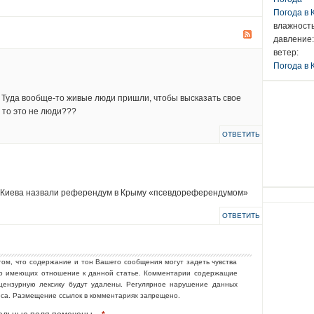
Погода в
влажность
давление:
ветер:
Погода в 
уда вообще-то живые люди пришли, чтобы высказать свое
 то это не люди???
ОТВЕТИТЬ
Киева назвали референдум в Крыму «псевдореферендумом»
ОТВЕТИТЬ
том, что содержание и тон Вашего сообщения могут задеть чувства
но имеющих отношение к данной статье. Комментарии содержащие
ецензурную лексику будут удалены. Регулярное нарушение данных
еса. Размещение ссылок в комментариях запрещено.