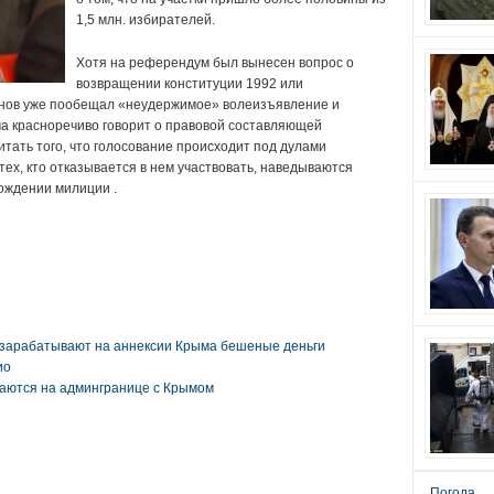
1,5 млн. избирателей.
Хотя на референдум был вынесен вопрос о
возвращении конституции 1992 или
енов уже пообещал «неудержимое» волеизъявление и
ма красноречиво говорит о правовой составляющей
ать того, что голосование происходит под дулами
тех, кто отказывается в нем участвовать, наведываются
ождении милиции .
 зарабатывают на аннексии Крыма бешеные деньги
ио
раются на админгранице с Крымом
Погода