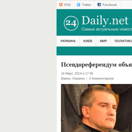
RSS
Twitter
Facebook
УКРАИНА
КИЕВ
МИР
ПОЛИТИК
Псевдореферендум объ
16 Март, 2014 в 17:46
Важно
,
Украина
|
2 Комментариев