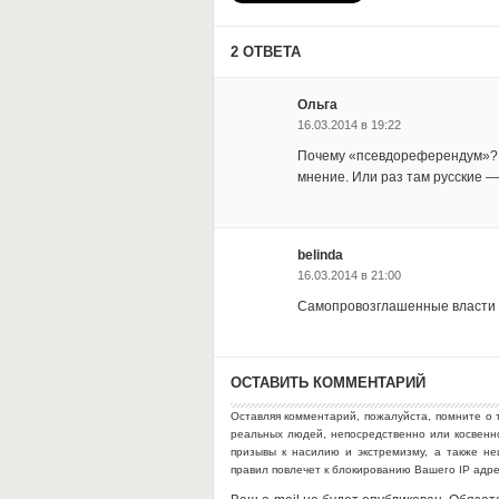
2 ОТВЕТА
Ольга
16.03.2014 в 19:22
Почему «псевдореферендум»? Т
мнение. Или раз там русские —
belinda
16.03.2014 в 21:00
Самопровозглашенные власти 
ОСТАВИТЬ КОММЕНТАРИЙ
Оставляя комментарий, пожалуйста, помните о 
реальных людей, непосредственно или косвен
призывы к насилию и экстремизму, а также н
правил повлечет к блокированию Вашего IP адр