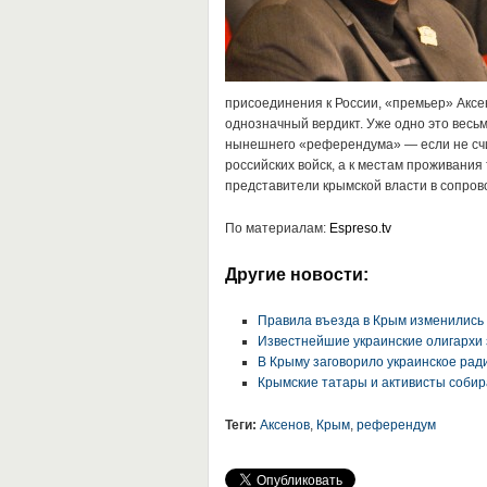
присоединения к России, «премьер» Акс
однозначный вердикт.
Уже одно это весь
нынешнего «референдума» — если не счит
российских войск, а к местам проживания 
представители крымской власти в сопров
По материалам:
Espreso.tv
Другие новости:
Правила въезда в Крым изменились
Известнейшие украинские олигархи
В Крыму заговорило украинское рад
Крымские татары и активисты соби
Теги:
Аксенов
,
Крым
,
референдум