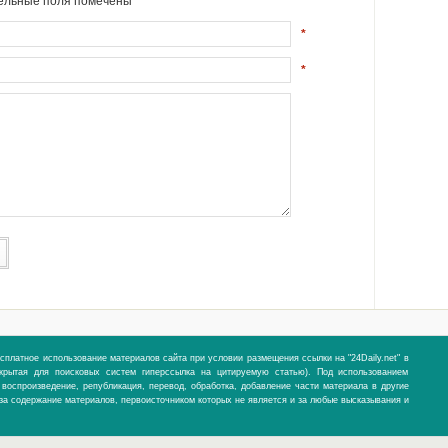
ательные поля помечены
*
*
*
сплатное использование материалов сайта при условии размещения ссылки на "24Daily.net" в
ткрытая для поисковых систем гиперссылка на цитируемую статью). Под использованием
воспроизведение, републикация, перевод, обработка, добавление части материала в другие
и за содержание материалов, первоисточником которых не является и за любые высказывания и