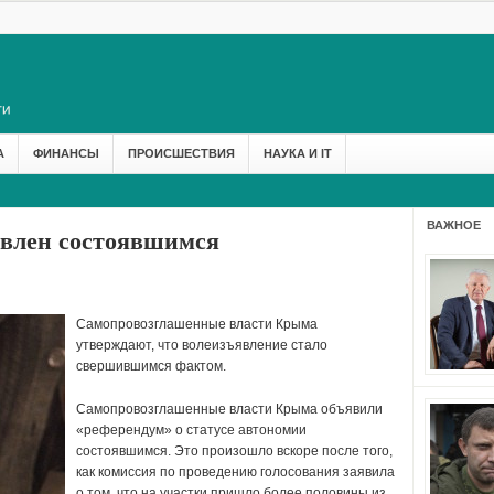
А
ФИНАНСЫ
ПРОИСШЕСТВИЯ
НАУКА И IT
ВАЖНОЕ
явлен состоявшимся
Самопровозглашенные власти Крыма
утверждают, что волеизъявление стало
свершившимся фактом.
Самопровозглашенные власти Крыма объявили
«референдум» о статусе автономии
состоявшимся.
Это произошло вскоре после того,
как комиссия по проведению голосования заявила
о том, что на участки пришло более половины из