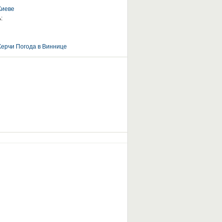
Киеве
:
Керчи
Погода в Виннице