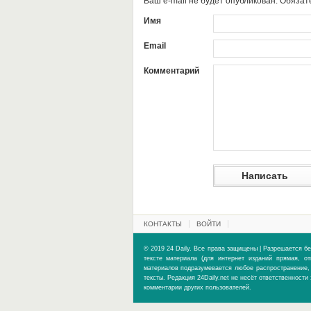
Ваш e-mail не будет опубликован. Обяз
Имя
Email
Комментарий
КОНТАКТЫ
ВОЙТИ
© 2019 24 Daily. Все права защищены | Разрешается бе
тексте материала (для интернет изданий прямая, о
материалов подразумевается любое распространение, 
тексты. Редакция 24Daily.net не несёт ответственност
комментарии других пользователей.