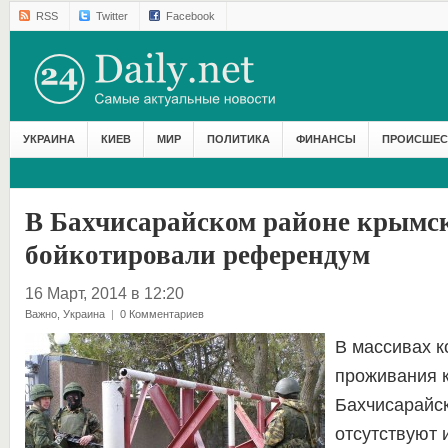
RSS
Twitter
Facebook
УКРАИНА
КИЕВ
МИР
ПОЛИТИКА
ФИНАНСЫ
ПРОИСШЕС
В Бахчисарайском районе крымс
бойкотировали референдум
16 Март, 2014 в 12:20
Важно
,
Украина
|
0 Комментариев
В массивах к
проживания к
Бахчисарайс
отсутствуют 