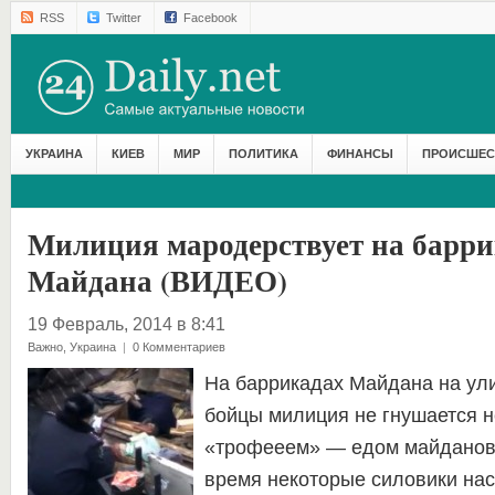
RSS
Twitter
Facebook
УКРАИНА
КИЕВ
МИР
ПОЛИТИКА
ФИНАНСЫ
ПРОИСШЕС
Милиция мародерствует на барри
Майдана (ВИДЕО)
19 Февраль, 2014 в 8:41
Важно
,
Украина
|
0 Комментариев
На баррикадах Майдана на ул
бойцы милиция не гнушается 
«трофееем» — едом майданов
время некоторые силовики на