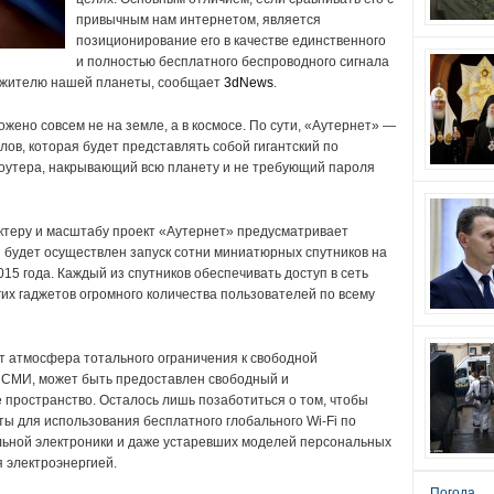
привычным нам интернетом, является
позиционирование его в качестве единственного
и полностью бесплатного беспроводного сигнала
у жителю нашей планеты, сообщает
3dNews
.
ожено совсем не на земле, а в космосе.
По сути, «Аутернет» —
лов, которая будет представлять собой гигантский по
 роутера, накрывающий всю планету и не требующий пароля
ктеру и масштабу проект «Аутернет» предусматривает
 будет осуществлен запуск сотни миниатюрных спутников на
015 года.
Каждый из спутников обеспечивать доступ в сеть
их гаджетов огромного количества пользователей по всему
т атмосфера тотального ограничения к свободной
 СМИ, может быть предоставлен свободный и
е пространство.
Осталось лишь позаботиться о том, чтобы
ты для использования бесплатного глобального Wi-Fi по
ильной электроники и даже устаревших моделей персональных
я электроэнергией.
Погода