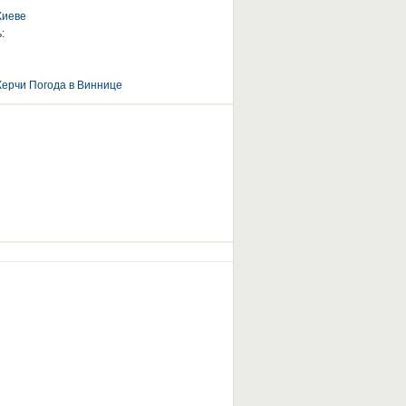
Киеве
:
Керчи
Погода в Виннице