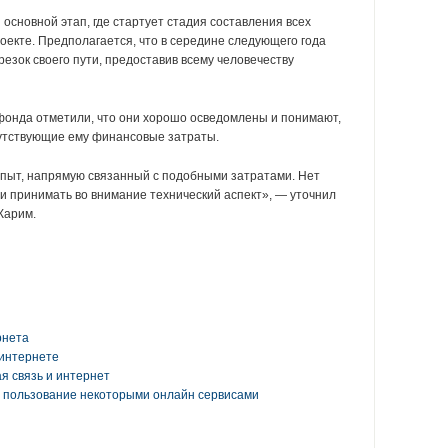
основной этап, где стартует стадия составления всех
роекте.
Предполагается, что в середине следующего года
езок своего пути, предоставив всему человечеству
онда отметили, что они хорошо осведомлены и понимают,
путствующие ему финансовые затраты.
опыт, напрямую связанный с подобными затратами.
Нет
ли принимать во внимание технический аспект», — уточнил
Карим.
рнета
 интернете
я связь и интернет
 пользование некоторыми онлайн сервисами