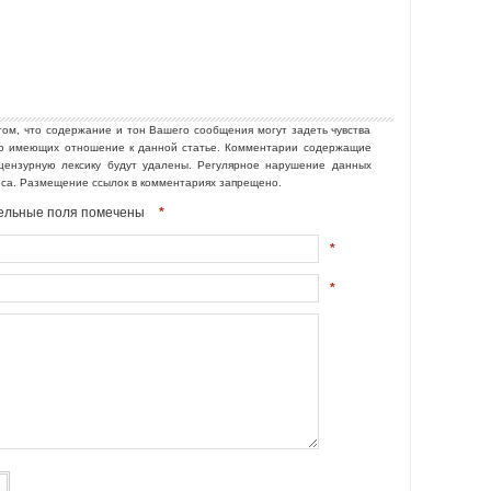
том, что содержание и тон Вашего сообщения могут задеть чувства
но имеющих отношение к данной статье. Комментарии содержащие
ецензурную лексику будут удалены. Регулярное нарушение данных
еса. Размещение ссылок в комментариях запрещено.
ательные поля помечены
*
*
*