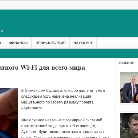
А
ФИНАНСЫ
ПРОИСШЕСТВИЯ
НАУКА И IT
ВАЖНОЕ
атного Wi-Fi для всего мира
В ближайшем будущем, которое наступит уже в
следующем году, намечена реализация
масштабного по своему размаху проекта
«Аутернет».
Имея схожее название с всемирной системой,
ответственной за доступ к веб-страницам,
Аутернет будет использоваться в аналогичных
целях.
Основным отличием, если сравнивать его с