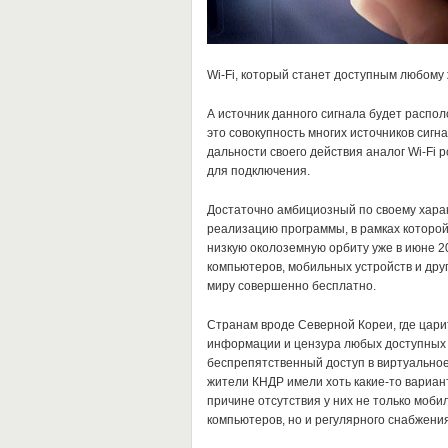
Wi-Fi, который станет доступным любом
А источник данного сигнала будет распол
это совокупность многих источников сигна
дальности своего действия аналог Wi-Fi
для подключения.
Достаточно амбициозный по своему хара
реализацию программы, в рамках которой
низкую околоземную орбиту уже в июне 2
компьютеров, мобильных устройств и друг
миру совершенно бесплатно.
Странам вроде Северной Кореи, где цари
информации и цензура любых доступных
беспрепятственный доступ в виртуально
жители КНДР имели хоть какие-то вариан
причине отсутствия у них не только моб
компьютеров, но и регулярного снабжени