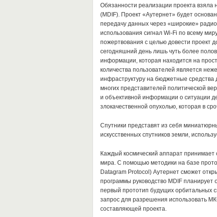
Обязанности реализации проекта взяла н
(MDIF).
Проект «Аутернет» будет основан 
передачу данных через «широкие» радиов
использования сигнал Wi-Fi по всему мир
пожертвования с целью довести проект д
сегодняшний день лишь чуть более полов
информации, которая находится на прос
количества пользователей является неже
инфраструктуру на бюджетные средства д
многих представителей политической вер
и объективной информации о ситуации дел
злокачественной опухолью, которая в ср
Спутники представят из себя миниатюрны
искусственных спутников земли, использ
Каждый космический аппарат принимает с
мира.
С помощью методики на базе прото
Datagram Protocol) Аутернет сможет откр
программы руководство MDIF планирует 
первый прототип будущих орбитальных сп
запрос для разрешения использовать МК
составляющей проекта.