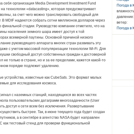
а себя организация Media Development Investment Fund
Погода в
на технологии «datacasting», которая предусматривает
влажность
олны, за счет чего можно транслировать свободный для
давление:
у.
В MDIF надеются собрать сотни миллионов долларов через
ветер:
о финальной стадии.
Руководство компании отметило, что на
Погода в 
ины населения земного шара имеет доступ к той
торах всемирной паутины.
Основной причиной низкого
лание руководящего аппарата многих стран развивать эту
аже с учетом массовой популяризации технологии Wi-Fi.
Для
хушки свободный доступ собственных граждан к достоверной
 не только в стране, но и за ее пределами, кажется какой-то
очном порядке подлежит удалению.
е устройства, известные как CubeSats.
Это формат малых
уемые для исследования космоса.
игнал с наземных станций, находящихся во всех частях
кола пользовательских датаграмм многозадачности (User
ыть доступ к сети всем без исключения.
Развертывание
осуществить быстрее.
Так, в июне текущего года будет создан
утников, а в сентябре в агентство NASA будет направлен
С как тестовый стенд для проверки функциональной