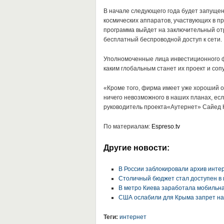
В начале следующего года будет запущен 
космических аппаратов, участвующих в п
программа выйдет на заключительный отр
бесплатный беспроводной доступ к сети.
Уполномоченные лица инвестиционного ф
каким глобальным станет их проект и со
«Кроме того, фирма имеет уже хороший 
ничего невозможного в наших планах, ес
руководитель проекта«Аутернет» Сайед 
По материалам:
Espreso.tv
Другие новости:
В России заблокировали архив инте
Столичный бюджет стал доступен в
В метро Киева заработала мобильна
США ослабили для Крыма запрет на
Теги:
интернет