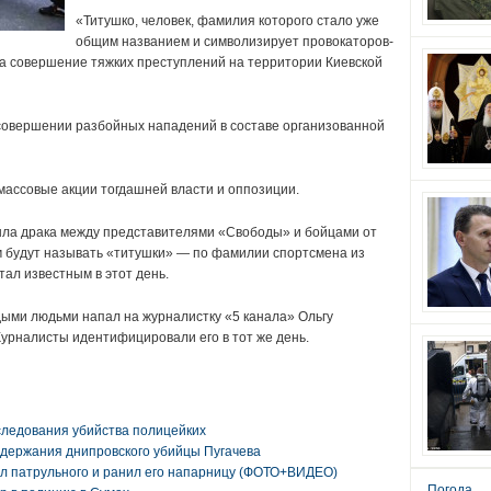
«Титушко, человек, фамилия которого стало уже
общим названием и символизирует провокаторов-
за совершение тяжких преступлений на территории Киевской
 совершении разбойных нападений в составе организованной
 массовые акции тогдашней власти и оппозиции.
ла драка между представителями «Свободы» и бойцами от
м будут называть «титушки» — по фамилии спортсмена из
ал известным в этот день.
ыми людьми напал на журналистку «5 канала» Ольгу
урналисты идентифицировали его в тот же день.
следования убийства полицейких
адержания днипровского убийцы Пугачева
л патрульного и ранил его напарницу (ФОТО+ВИДЕО)
Погода