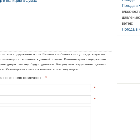
ор в полицию в Сумах
Погода в
влажность
давление:
ветер:
Погода в 
том, что содержание и тон Вашего сообщения могут задеть чувства
но имеющих отношение к данной статье. Комментарии содержащие
ецензурную лексику будут удалены. Регулярное нарушение данных
еса. Размещение ссылок в комментариях запрещено.
ательные поля помечены
*
*
*