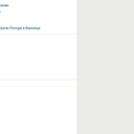
Киеве
:
Керчи
Погода в Виннице