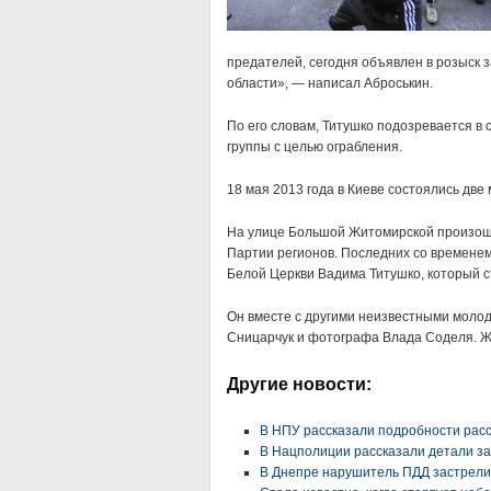
предателей, сегодня объявлен в розыск 
области», — написал Аброськин.
По его словам, Титушко подозревается в
группы с целью ограбления.
18 мая 2013 года в Киеве состоялись две
На улице Большой Житомирской произош
Партии регионов. Последних со времене
Белой Церкви Вадима Титушко, который ст
Он вместе с другими неизвестными молод
Сницарчук и фотографа Влада Соделя. Ж
Другие новости:
В НПУ рассказали подробности рас
В Нацполиции рассказали детали з
В Днепре нарушитель ПДД застрели