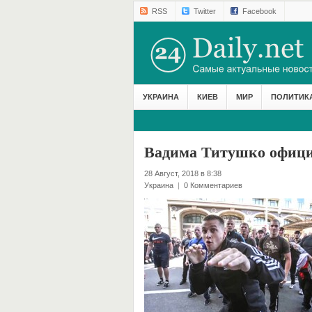
RSS
Twitter
Facebook
УКРАИНА
КИЕВ
МИР
ПОЛИТИК
Вадима Титушко офици
28 Август, 2018 в 8:38
Украина
|
0 Комментариев