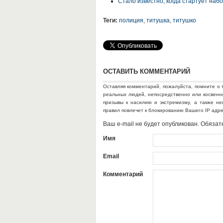
Стало известно, когда стартует наб
Теги:
полиция
,
титушка
,
титушко
ОСТАВИТЬ КОММЕНТАРИЙ
Оставляя комментарий, пожалуйста, помните о 
реальных людей, непосредственно или косвен
призывы к насилию и экстремизму, а также н
правил повлечет к блокированию Вашего IP адр
Ваш e-mail не будет опубликован. Обяз
Имя
Email
Комментарий