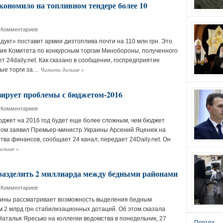
ономило на топливном тендере более 10
 Комментариев
укт» поставит армии дизтоплива почти на 110 млн грн. Это
ия Комитета по конкурсным торгам Минобороны, полученного
т 24daily.net. Как сказано в сообщении, госпредприятие
Читать дальше
»
ные торги за…
ирует проблемы с бюджетом-2016
 Комментариев
джет на 2016 год будет еще более сложным, чем бюджет
этом заявил Премьер-министр Украины Арсений Яценюк на
ва финансов, сообщает 24 канал, передает 24Daily.net. Он
альше
»
азделить 2 миллиарда между бедными районами
 Комментариев
аины рассматривает возможность выделения бедным
2 млрд грн стабилизационных дотаций. Об этом сказала
аталья Яресько на коллегии ведомства в понедельник, 27
Погода