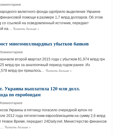
Комментариев
народного валютного фонда одобрило выделение Украине
финансовой помощи в размере 1,7 млрд долларов. Об этом
 со ссылкой на осведомленный источник, передает
Читать дальше
»
кой на…
рост многомиллиардных убытков банков
 Комментариев
кончили второй квартал 2015 года с убытком 81,974 млрд грн
,25 млрд грн за аналогичный период годом ранее. Из
Читать дальше
»
0,578 млрд грн пришлось…
ет. Украина выплатила 120 млн долл.
хода по евробондам
 Комментариев
сов Украины в пятницу погасило очередной купон по
ле 2012 года пятилетним еврооблигациям на сумму 2,6 млрд
т Новое Время, передает 24Daily.net. Министерство финансов
Читать дальше
»
 в…