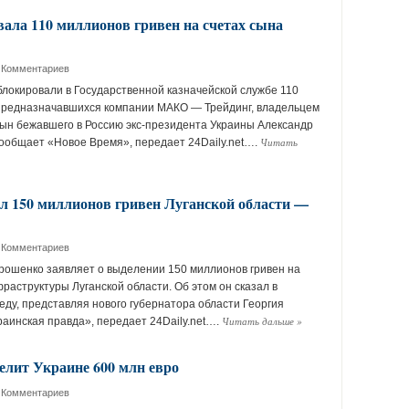
ала 110 миллионов гривен на счетах сына
 Комментариев
локировали в Государственной казначейской службе 110
предназначавшихся компании МАКО — Трейдинг, владельцем
сын бежавшего в Россию экс-президента Украины Александр
Читать
сообщает «Новое Время», передает 24Daily.net….
 150 миллионов гривен Луганской области —
 Комментариев
ошенко заявляет о выделении 150 миллионов гривен на
раструктуры Луганской области. Об этом он сказал в
еду, представляя нового губернатора области Георгия
Читать дальше
»
раинская правда», передает 24Daily.net….
елит Украине 600 млн евро
 Комментариев