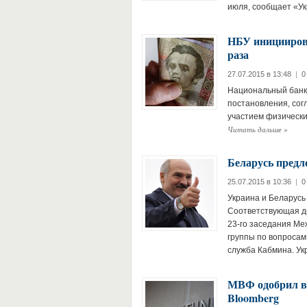
июля, сообщает «Ук
НБУ инициирова
раза
27.07.2015 в 13:48
|
0
Национальный банк
постановления, сог
участием физически
Читать дальше
»
Беларусь предл
25.07.2015 в 10:36
|
0
Украина и Беларусь 
Соответствующая до
23-го заседания Ме
группы по вопросам
служба Кабмина. У
МВФ одобрил в
Bloomberg