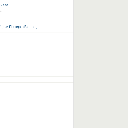
Киеве
:
Керчи
Погода в Виннице