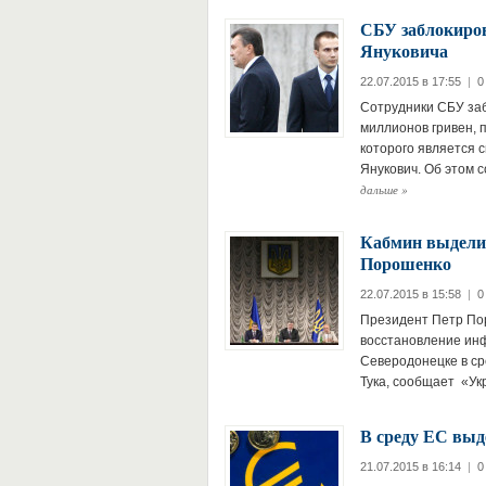
СБУ заблокиров
Януковича
22.07.2015 в 17:55
|
0
Сотрудники СБУ заб
миллионов гривен, 
которого является 
Янукович. Об этом 
дальше
»
Кабмин выделил
Порошенко
22.07.2015 в 15:58
|
0
Президент Петр Пор
восстановление инф
Северодонецке в ср
Тука, сообщает «Ук
В среду ЕС выд
21.07.2015 в 16:14
|
0