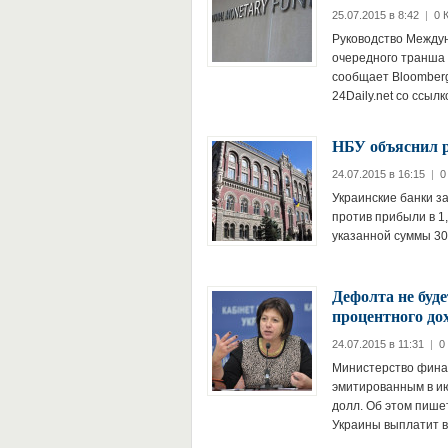
25.07.2015 в 8:42
|
0 
Руководство Между
очередного транша 
сообщает Bloomberg
24Daily.net со ссыл
НБУ объяснил 
24.07.2015 в 16:15
|
0
Украинские банки за
против прибыли в 1
указанной суммы 3
Дефолта не буд
процентного до
24.07.2015 в 11:31
|
0
Министерство финан
эмитированным в ию
долл. Об этом пише
Украины выплатит