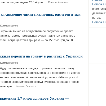
Читать дальше
»
ринформ«, передает 24Daily.net….
Погода в
влажность
л снижение лимита наличных расчетов в три
давление:
ветер:
Погода в 
 Комментариев
 Украины вынес на общественное обсуждение проект
ласно которому предельная сумма наличных расчетов с
х лиц сокращается в три раза — со 150 тыс. грн до 50…
ожила перейти на гривну в расчетах с Украиной
 Комментариев
будут использовать для двусторонних расчетов гривну.
говоренность была зафиксирована в протоколе по итогам
жправительственной смешанной украинской-белорусской
 торгово-экономического сотрудничества, сообщает пресс-
Читать дальше
»
краинскую…
ыделение 1,7 млрд долларов Украине —