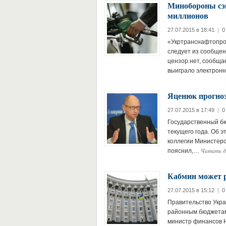
Минобороны сэк
миллионов
27.07.2015 в 18:41
|
0
«Укртранснафтопрод
следует из сообщен
цензор.нет, сообщае
выиграло электрон
Яценюк прогноз
27.07.2015 в 17:49
|
0
Государственный бю
текущего года. Об 
коллегии Министерст
Читать д
пояснил,…
Кабмин может р
27.07.2015 в 15:12
|
0
Правительство Укр
районным бюджетам 
министр финансов Н