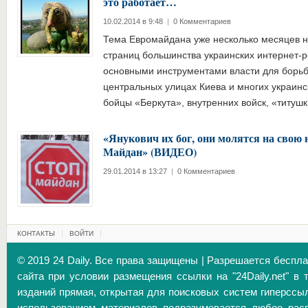
это работает…
10.02.2014 в 9:48
|
0 Комментариев
Тема Евромайдана уже несколько месяцев не
страниц большинства украинских интернет-р
основными инструментами власти для борьб
центральных улицах Киева и многих украинс
бойцы «Беркута», внутренних войск, «титуш
«Янукович их бог, они молятся на свою 
Майдан» (ВИДЕО)
29.01.2014 в 13:27
|
0 Комментариев
КОНТАКТЫ
ВОЙТИ
© 2019 24 Daily. Все права защищены | Разрешается беспл
сайта при условии размещения ссылки на "24Daily.net" в 
изданий прямая, открытая для поисковых систем гиперссы