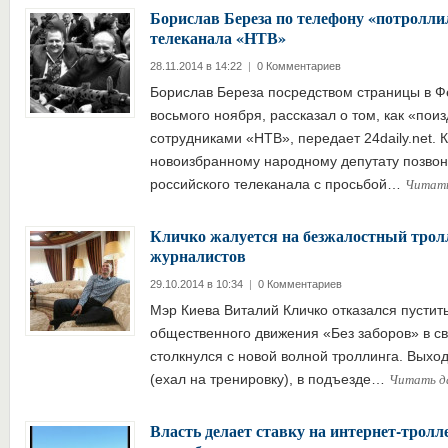
Борислав Береза по телефону «потролли
телеканала «НТВ»
28.11.2014 в 14:22
|
0 Комментариев
Борислав Береза посредством страницы в Фе
восьмого ноября, рассказал о том, как «пои
сотрудниками «НТВ», передает 24daily.net. 
новоизбранному народному депутату позвон
Читат
российского телеканала с просьбой…
Кличко жалуется на безжалостный трол
журналистов
29.10.2014 в 10:34
|
0 Комментариев
Мэр Киева Виталий Кличко отказался пустить
общественного движения «Без заборов» в св
столкнулся с новой волной троллинга. Выход
Читать д
(ехал на тренировку), в подъезде…
Власть делает ставку на интернет-тролл