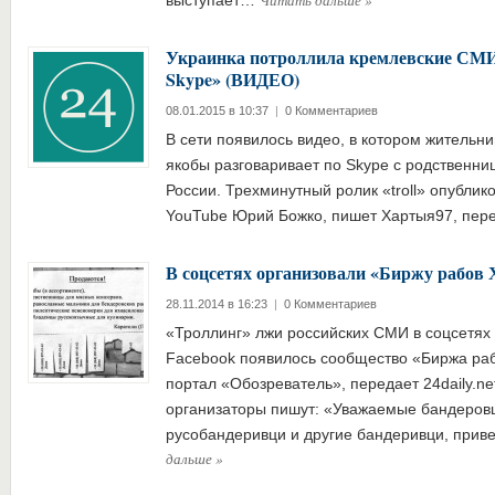
Читать дальше
»
выступает…
Украинка потроллила кремлевские СМИ
Skype» (ВИДЕО)
08.01.2015 в 10:37
|
0 Комментариев
В сети появилось видео, в котором жительн
якобы разговаривает по Skype с родственни
России. Трехминутный ролик «troll» опублик
YouTube Юрий Божко, пишет Хартыя97, перед
В соцсетях организовали «Биржу рабов
28.11.2014 в 16:23
|
0 Комментариев
«Троллинг» лжи российских СМИ в соцсетях
Facebook появилось сообщество «Биржа ра
портал «Обозреватель», передает 24daily.ne
организаторы пишут: «Уважаемые бандеров
русобандеривци и другие бандеривци, прив
дальше
»