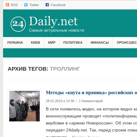
RSS
Twitter
Facebook
УКРАИНА
КИЕВ
МИР
ПОЛИТИКА
ФИНАНСЫ
ПРОИСШЕС
АРХИВ ТЕГОВ:
ТРОЛЛИНГ
Методы «кнута и пряника» российских 
28.01.2015 в 14:30
|
1 Комментарий
В сети появилось видео, на котором видно 
военнослужащим проводят «политинформаци
вербовки в «армию Новороссии». Об этом со
передает 24daily.net. Так, перед строем пле