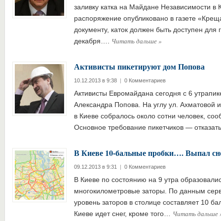
заливку катка на Майдане Независимости в 
распоряжение опубликовано в газете «Крещ
документу, каток должен быть доступен для 
Читать дальше
»
декабря….
Активисты пикетируют дом Попова
10.12.2013 в 9:38
|
0 Комментариев
Активисты Евромайдана сегодня с 6 утрапик
Александра Попова. На углу ул. Ахматовой 
в Киеве собралось около сотни человек, со
Основное требование пикетчиков — отказа
В Киеве 10-бальные пробки…. Выпал сн
09.12.2013 в 9:31
|
0 Комментариев
В Киеве по состоянию на 9 утра образовали
многокилометровые заторы. По данным серв
уровень заторов в столице составляет 10 бал
Читать дальше
Киеве идет снег, кроме того…