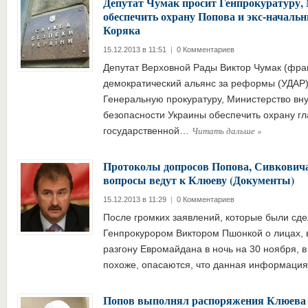
Депутат Чумак просит Генпрокуратуру,
обеспечить охрану Попова и экс-началь
Коряка
15.12.2013 в 11:51
|
0 Комментариев
Депутат Верховной Рады Виктор Чумак (фра
демократический альянс за реформы (УДАР)
Генеральную прокуратуру, Министерство вн
безопасности Украины обеспечить охрану гл
Читать дальше
»
государственной…
Протоколы допросов Попова, Сивковича
вопросы ведут к Клюеву (Документы)
15.12.2013 в 11:29
|
0 Комментариев
После громких заявлений, которые были сд
Генпрокурором Виктором Пшонкой о лицах, 
разгону Евромайдана в ночь на 30 ноября, в
похоже, опасаются, что данная информац
Попов выполнял распоряжения Клюева