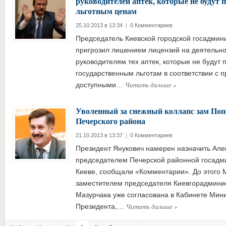
руководителей аптек, которые не будут 
льготным ценам
25.10.2013 в 13:34
|
0 Комментариев
Председатель Киевской городской госадмин
пригрозил лишением лицензий на деятельно
руководителям тех аптек, которые не будут 
государственным льготам в соответствии с 
Читать дальше
»
доступными…
Уволенный за снежный коллапс зам Попо
Печерского района
21.10.2013 в 13:37
|
0 Комментариев
Президент Янукович намерен назначить Але
председателем Печерской районной госадм
Киеве, сообщали «Комментарии». До этого 
заместителем председателя Киевгорадмини
Мазурчака уже согласована в Кабинете Мин
Читать дальше
»
Президента,…