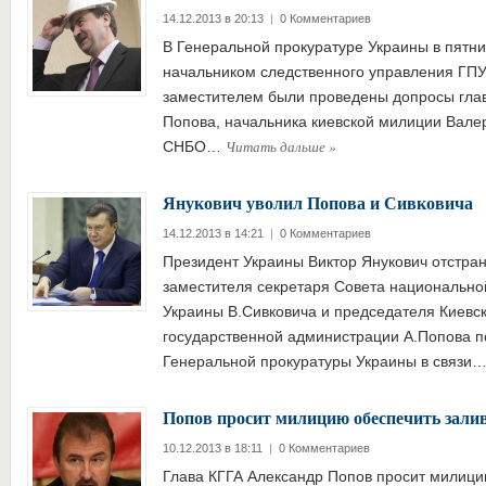
14.12.2013 в 20:13
|
0 Комментариев
В Генеральной прокуратуре Украины в пятниц
начальником следственного управления ГПУ,
заместителем были проведены допросы гла
Попова, начальника киевской милиции Вале
Читать дальше
»
СНБО…
Янукович уволил Попова и Сивковича
14.12.2013 в 14:21
|
0 Комментариев
Президент Украины Виктор Янукович отстра
заместителя секретаря Совета национально
Украины В.Сивковича и председателя Киевск
государственной администрации А.Попова п
Генеральной прокуратуры Украины в связи
Попов просит милицию обеспечить зали
10.12.2013 в 18:11
|
0 Комментариев
Глава КГГА Александр Попов просит милици