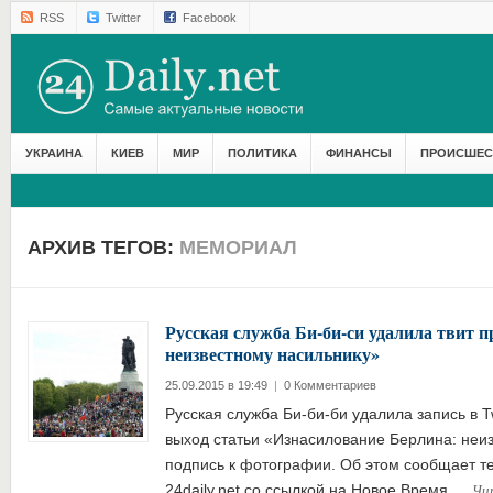
RSS
Twitter
Facebook
УКРАИНА
КИЕВ
МИР
ПОЛИТИКА
ФИНАНСЫ
ПРОИСШЕС
АРХИВ ТЕГОВ:
МЕМОРИАЛ
Русская служба Би-би-си удалила твит 
неизвестному насильнику»
25.09.2015 в 19:49
|
0 Комментариев
Русская служба Би-би-би удалила запись в T
выход статьи «Изнасилование Берлина: неиз
подпись к фотографии. Об этом сообщает т
Чи
24daily.net со ссылкой на Новое Время….