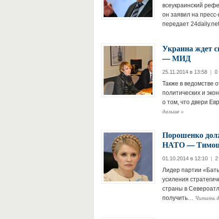
всеукраинский рефе
он заявил на пресс
передает 24daily.n
Украина ждет с
— МИД
25.11.2014 в 13:58
|
0
Также в ведомстве 
политических и эко
о том, что двери Е
дальше
»
Порошенко долж
НАТО — Тимо
01.10.2014 в 12:10
|
2
Лидер партии «Бать
усиления стратегич
страны в Североатла
Читать 
получить…