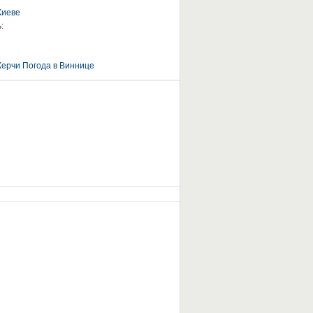
Киеве
:
Керчи
Погода в Виннице