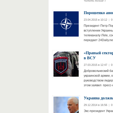
Читать дальше
»
Порошенко ано
23.04.2015 в 10:12
|
0
Президент Петр По
вступлении Украины
телеканалу iTele, с
передает 24Daily.n
«Правый сектор
в ВСУ
27.03.2015 в 12:47
|
0
Добровольческий ба
украинской армии, 
руководством лидер
этом заявил пресс
Украина должн
29.12.2014 в 16:56
|
0
Экс-президент Укра