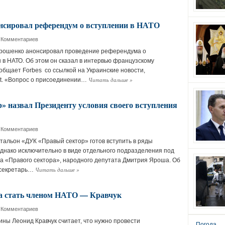
нсировал референдум о вступлении в НАТО
 Комментариев
рошенко анонсировал проведение референдума о
 в НАТО. Об этом он сказал в интервью французскому
ообщает Forbes со ссылкой на Украинские новости,
Читать дальше
»
et. «Вопрос о присоединении…
» назвал Президенту условия своего вступления
 Комментариев
тальон «ДУК «Правый сектор» готов вступить в ряды
однако исключительно в виде отдельного подразделения под
а «Правого сектора», народного депутата Дмитрия Яроша. Об
Читать дальше
»
-секретарь…
а стать членом НАТО — Кравчук
 Комментариев
ины Леонид Кравчук считает, что нужно провести
Погода