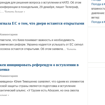
рендум для решения вопроса о вступлении в НАТО. Об этом
Погода в
-конференции в понедельник, 29 декабря, пишет Телеграф,
влажность
Читать дальше
»
et….
давление:
ветер:
игнала ЕС о том, что двери остаются открытыми
Погода в 
 Комментариев
отметили, что Киев понимает важность и необходимость
номических реформ. Украина надеется услышать от ЕС сигнал
Читать
вросоюза остаются открытыми. Об этом заявила…
ен инициировать референдум о вступлении в
шенко
 Комментариев
кивщина» Юлия Тимошенко заявляет, что одним из элементов
еской защиты страны является подготовка и вступление
нтический альянс. «У Грузии есть Абхазия, но она смогла
дальше
»