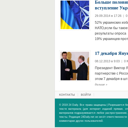
Больше половин
вступление Ук
29.09.2014 в 17:26
|
0
52% украинских изб
НАТО,если бы такое
результаты опроса 
19% украинцев прот
17 декабря Яну
08.12.2013 в 9:03
|
0 
Президент Виктор Я
партнерстве с Росс
этом 7 декабря в ш
дальше
»
КОНТАКТЫ
ВОЙТИ
© 2019 24 Daily. Все права защищены | Разрешается бе
тексте материала (для интернет изданий прямая, о
материалов подразумевается любое распространение, 
тексты. Редакция 24Daily.net не несёт ответственност
комментарии других пользователей.