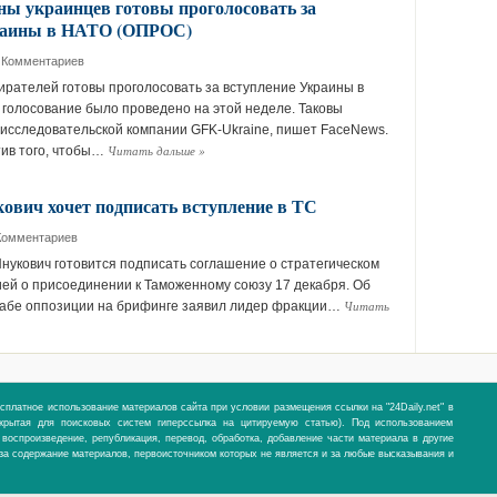
ы украинцев готовы проголосовать за
раины в НАТО (ОПРОС)
 Комментариев
ирателей готовы проголосовать за вступление Украины в
 голосование было проведено на этой неделе. Таковы
исследовательской компании GFK-Ukraine, пишет FaceNews.
Читать дальше
»
ив того, чтобы…
кович хочет подписать вступление в ТС
Комментариев
нукович готовится подписать соглашение о стратегическом
ией о присоединении к Таможенному союзу 17 декабря. Об
Читать
табе оппозиции на брифинге заявил лидер фракции…
сплатное использование материалов сайта при условии размещения ссылки на "24Daily.net" в
ткрытая для поисковых систем гиперссылка на цитируемую статью). Под использованием
воспроизведение, републикация, перевод, обработка, добавление части материала в другие
и за содержание материалов, первоисточником которых не является и за любые высказывания и