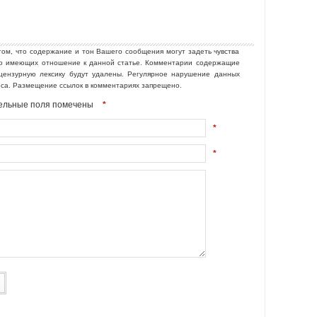
том, что содержание и тон Вашего сообщения могут задеть чувства
но имеющих отношение к данной статье. Комментарии содержащие
ецензурную лексику будут удалены. Регулярное нарушение данных
еса. Размещение ссылок в комментариях запрещено.
ательные поля помечены
*
*
*