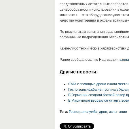
представленных летательных аппаратов 
целесообразности использования в охра
комплексы — это оборудование достаточ
качество мониторинга и охраны границы»
По результатам испытания в дальнейшем
пограничные подразделения беспилотных
Какие-либо технические характеристики д
Ранее сообщалось, что Нацгвардия
взяла
Другие новости:
СМИ с помощью дрона сняли место 
Госпогранслужба не пустила в Украи
В Германии создали боевой лазер п
В Мариуполе взорвался катер с вое
Теги:
Госпогранслужба
,
дрон
,
испытание