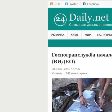
RSS
Twitter
Facebook
УКРАИНА
КИЕВ
МИР
ПОЛИТИК
Госпогранслужба начал
(ВИДЕО)
23 Июль, 2015 в 12:25
Украина
|
0 Комментариев