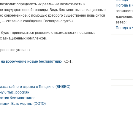
позволит определить их реальные возможности и
Погода в
не государственной границы. Ведь беспилотные авиационные
влажность
но современное, с помощью которого существенно повысится
давление:
, — сказано в сообщении Госпогранслужбы.
ветер:
Погода в 
 будет приниматься решение о возможности поставок в
 авиационных комплексов.
ронов не указаны.
 на вооружение новые беспилотники
КС-1.
масштабного взрыва в Тянцзине (ВИДЕО)
ну 6 тыс. россиян
ротив беспилотников
нными. Есть жертвы (ФОТО)