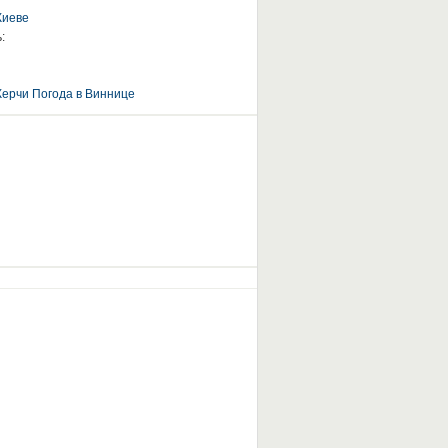
Киеве
:
Керчи
Погода в Виннице