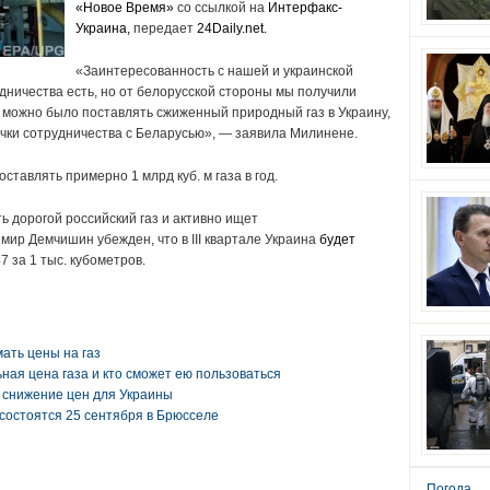
«Новое Время»
со ссылкой на
Интерфакс-
Украина
,
передает
24Daily.net.
«Заинтересованность с нашей и украинской
дничества есть, но от белорусской стороны мы получили
ы можно было поставлять сжиженный природный газ в Украину,
очки сотрудничества с Беларусью», — заявила Милинене.
ставлять примерно 1 млрд куб. м газа в год.
ь дорогой российский газ и активно ищет
мир Демчишин убежден, что в III квартале Украина
б
удет
7 за 1 тыс. кубометров.
ать цены на газ
ная цена газа и кто сможет ею пользоваться
снижение цен для Украины
состоятся 25 сентября в Брюсселе
Погода