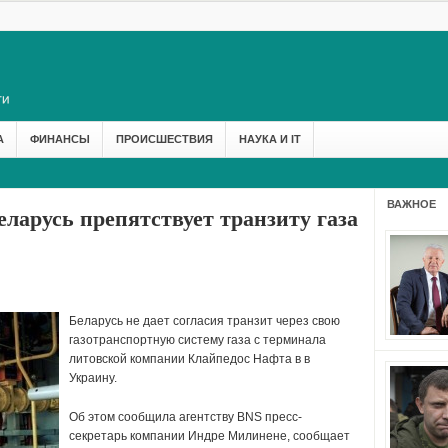
А
ФИНАНСЫ
ПРОИСШЕСТВИЯ
НАУКА И IT
ВАЖНОЕ
еларусь препятствует транзиту газа
Беларусь не дает согласия транзит через свою
газотранспортную систему газа с терминала
литовской компании Клайпедос Нафта в в
Украину.
Об этом сообщила агентству BNS пресс-
секретарь компании Индре Милинене, сообщает