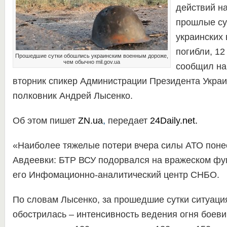
действий на
прошлые су
украинских
погибли, 12
Прошедшие сутки обошлись украинским военным дороже,
чем обычно mil.gov.ua
сообщил на
вторник спикер Администрации Президента Укра
полковник Андрей Лысенко.
Об этом пишет
ZN.ua
,
передает
24Daily.net.
«Наиболее тяжелые потери вчера силы АТО поне
Авдеевки: БТР ВСУ подорвался на вражеском фуг
его Инфомационно-аналитический центр СНБО.
По словам Лысенко, за прошедшие сутки ситуаци
обострилась – интенсивность ведения огня боеви