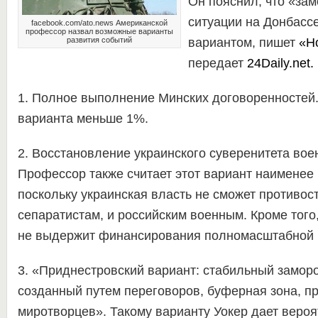
Он пояснил, что «за
ситуации на Донбасс
facebook.com/ato.news Американской
профессор назвал возможные варианты
развития событий
вариантом, пишет
«Но
передает
24Daily.net.
1. Полное выполнение Минских договоренностей.
варианта меньше 1%.
2. Восстановление украинского суверенитета вое
Профессор также считает этот вариант наименее
поскольку украинская власть не сможет противост
сепаратистам, и российским военным. Кроме того
не выдержит финансирования полномасштабной 
3. «Приднестровский вариант: стабильный замор
созданный путем переговоров, буферная зона, п
миротворцев». Такому варианту Уокер дает вероя