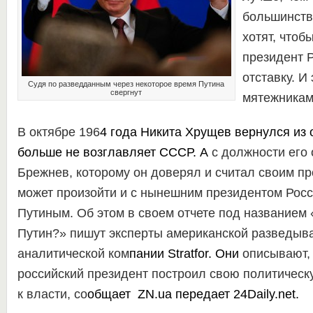
большинств
хотят, что
президент 
отставку. И 
Судя по разведданным через некоторое время Путина
свергнут
мятежникам
В октябре 196
4 года
Никита Хрущев
вернулся из о
больше не возглавляет
СССР
. А
с должности его 
Брежнев, которому он доверял и считал своим пр
может произойти и с нынешним президентом Рос
Путиным. Об этом в своем отчете под названием
Путин?» пишут эксперты американской разведыв
аналитической ком
пании
Stratfor
. Они
описывают,
российский президент построил свою политическ
к власти, со
общает
ZN.ua
передает
24Daily.net
.